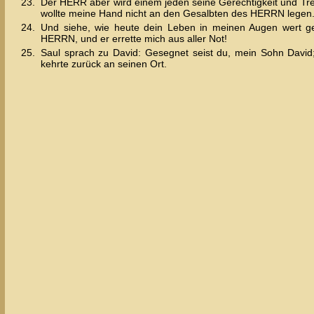
23.
Der HERR aber wird einem jeden seine Gerechtigkeit und Tr
wollte meine Hand nicht an den Gesalbten des HERRN legen
24.
Und siehe, wie heute dein Leben in meinen Augen wert g
HERRN, und er errette mich aus aller Not!
25.
Saul sprach zu David: Gesegnet seist du, mein Sohn David;
kehrte zurück an seinen Ort.