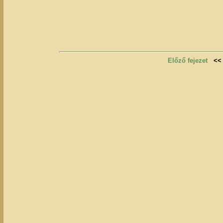
Előző fejezet
<<