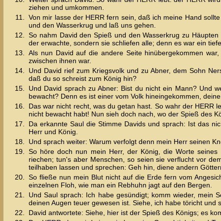
ziehen und umkommen.
11.
Von mir lasse der HERR fern sein, daß ich meine Hand sol
und den Wasserkrug und laß uns gehen.
12.
So nahm David den Spieß und den Wasserkrug zu Häupten S
der erwachte, sondern sie schliefen alle; denn es war ein tie
13.
Als nun David auf die andere Seite hinübergekommen war, s
zwischen ihnen war.
14.
Und David rief zum Kriegsvolk und zu Abner, dem Sohn Ners,
daß du so schreist zum König hin?
15.
Und David sprach zu Abner: Bist du nicht ein Mann? Und wer
bewacht? Denn es ist einer vom Volk hineingekommen, deine
16.
Das war nicht recht, was du getan hast. So wahr der HERR le
nicht bewacht habt! Nun sieh doch nach, wo der Spieß des Kö
17.
Da erkannte Saul die Stimme Davids und sprach: Ist das ni
Herr und König.
18.
Und sprach weiter: Warum verfolgt denn mein Herr seinen K
19.
So höre doch nun mein Herr, der König, die Worte seines
riechen; tun's aber Menschen, so seien sie verflucht vor 
teilhaben lassen und sprechen: Geh hin, diene andern Götter
20.
So fließe nun mein Blut nicht auf die Erde fern vom Angesi
einzelnen Floh, wie man ein Rebhuhn jagt auf den Bergen.
21.
Und Saul sprach: Ich habe gesündigt; komm wieder, mein Sohn
deinen Augen teuer gewesen ist. Siehe, ich habe töricht und 
22.
David antwortete: Siehe, hier ist der Spieß des Königs; es k