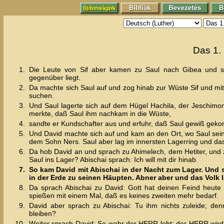
Das 1.
1.
Die Leute von Sif aber kamen zu Saul nach Gibea und sp
gegenüber liegt.
2.
Da machte sich Saul auf und zog hinab zur Wüste Sif und mit
suchen.
3.
Und Saul lagerte sich auf dem Hügel Hachila, der Jeschimon
merkte, daß Saul ihm nachkam in die Wüste,
4.
sandte er Kundschafter aus und erfuhr, daß Saul gewiß gek
5.
Und David machte sich auf und kam an den Ort, wo Saul sein 
dem Sohn Ners. Saul aber lag im innersten Lagerring und das
6.
Da hob David an und sprach zu Ahimelech, dem Hetiter, und z
Saul ins Lager? Abischai sprach: Ich will mit dir hinab.
7.
So kam David mit Abischai in der Nacht zum Lager. Und s
in der Erde zu seinen Häupten. Abner aber und das Volk 
8.
Da sprach Abischai zu David: Gott hat deinen Feind heute
spießen mit einem Mal, daß es keines zweiten mehr bedarf.
9.
David aber sprach zu Abischai: Tu ihm nichts zuleide; d
bleiben?
10.
Weiter sprach David: So wahr der HERR lebt: der HERR wird i