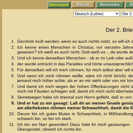
Der 2. Brie
1.
Gerühmt muß werden; wenn es auch nichts nützt, so will ic
2.
Ich kenne einen Menschen in Christus; vor vierzehn Jahre
gewesen? ich weiß es auch nicht; Gott weiß es -, da wurde der
3.
Und ich kenne denselben Menschen - ob er im Leib oder außer
4.
der wurde entrückt in das Paradies und hörte unaussprechli
5.
Für denselben will ich mich rühmen; für mich selbst aber wil
6.
Und wenn ich mich rühmen wollte, wäre ich nicht töricht; d
jemand mich höher achte, als er an mir sieht oder von mir hör
7.
Und damit ich mich wegen der hohen Offenbarungen nicht übe
mich mit Fäusten schlagen soll, damit ich mich nicht überheb
8.
Seinetwegen habe ich dreimal zum Herrn gefleht, daß er von 
9.
Und er hat zu mir gesagt: Laß dir an meiner Gnade genü
am allerliebsten rühmen meiner Schwachheit, damit die Kr
10.
Darum bin ich guten Mutes in Schwachheit, in Mißhandlunge
schwach bin, so bin ich stark.
11.
Ich bin ein Narr geworden! Dazu habt ihr mich gezwungen. D
Überapostel, obwohl ich nichts bin.