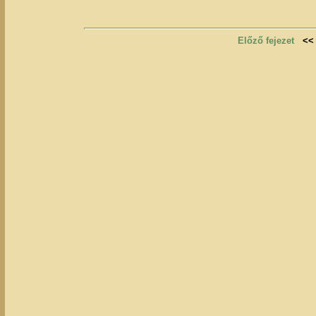
Előző fejezet
<<