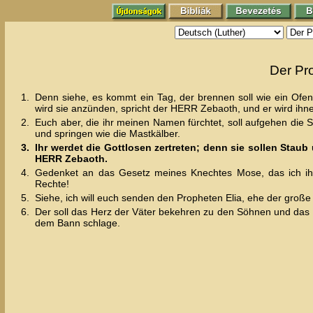
Der Pr
1.
Denn siehe, es kommt ein Tag, der brennen soll wie ein Ofe
wird sie anzünden, spricht der HERR Zebaoth, und er wird ih
2.
Euch aber, die ihr meinen Namen fürchtet, soll aufgehen die S
und springen wie die Mastkälber.
3.
Ihr werdet die Gottlosen zertreten; denn sie sollen Stau
HERR Zebaoth.
4.
Gedenket an das Gesetz meines Knechtes Mose, das ich ih
Rechte!
5.
Siehe, ich will euch senden den Propheten Elia, ehe der große
6.
Der soll das Herz der Väter bekehren zu den Söhnen und das 
dem Bann schlage.