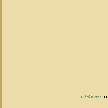
Előző fejezet
<<