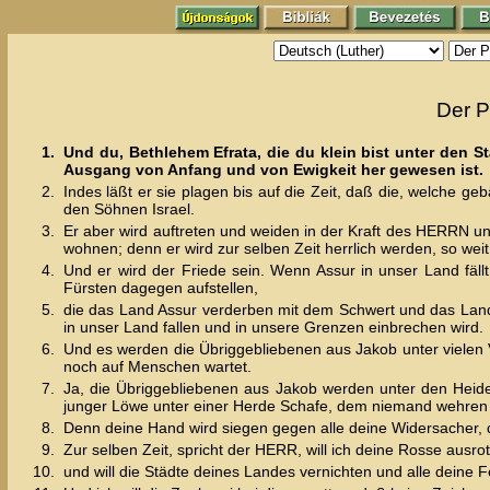
Der P
1.
Und du, Bethlehem Efrata, die du klein bist unter den St
Ausgang von Anfang und von Ewigkeit her gewesen ist.
2.
Indes läßt er sie plagen bis auf die Zeit, daß die, welche 
den Söhnen Israel.
3.
Er aber wird auftreten und weiden in der Kraft des HERRN 
wohnen; denn er wird zur selben Zeit herrlich werden, so weit 
4.
Und er wird der Friede sein. Wenn Assur in unser Land fällt
Fürsten dagegen aufstellen,
5.
die das Land Assur verderben mit dem Schwert und das Land 
in unser Land fallen und in unsere Grenzen einbrechen wird.
6.
Und es werden die Übriggebliebenen aus Jakob unter vielen
noch auf Menschen wartet.
7.
Ja, die Übriggebliebenen aus Jakob werden unter den Heiden
junger Löwe unter einer Herde Schafe, dem niemand wehren kan
8.
Denn deine Hand wird siegen gegen alle deine Widersacher, 
9.
Zur selben Zeit, spricht der HERR, will ich deine Rosse aus
10.
und will die Städte deines Landes vernichten und alle deine