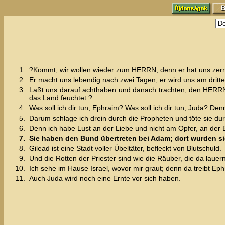
1.
?Kommt, wir wollen wieder zum HERRN; denn er hat uns zerris
2.
Er macht uns lebendig nach zwei Tagen, er wird uns am dritte
3.
Laßt uns darauf achthaben und danach trachten, den HERRN
das Land feuchtet.?
4.
Was soll ich dir tun, Ephraim? Was soll ich dir tun, Juda? D
5.
Darum schlage ich drein durch die Propheten und töte sie d
6.
Denn ich habe Lust an der Liebe und nicht am Opfer, an der 
7.
Sie haben den Bund übertreten bei Adam; dort wurden sie
8.
Gilead ist eine Stadt voller Übeltäter, befleckt von Blutschuld.
9.
Und die Rotten der Priester sind wie die Räuber, die da laue
10.
Ich sehe im Hause Israel, wovor mir graut; denn da treibt Eph
11.
Auch Juda wird noch eine Ernte vor sich haben.