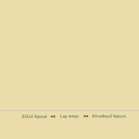
Lap teteje
>>
Következő fejezet
Előző fejezet
<<