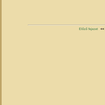
Előző fejezet
<<