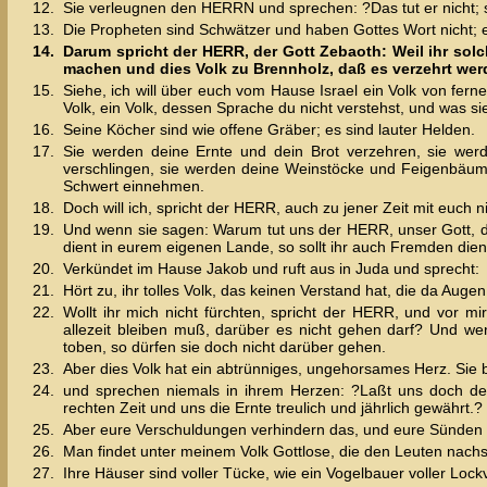
12.
Sie verleugnen den HERRN und sprechen: ?Das tut er nicht; s
13.
Die Propheten sind Schwätzer und haben Gottes Wort nicht; e
14.
Darum spricht der HERR, der Gott Zebaoth: Weil ihr solc
machen und dies Volk zu Brennholz, daß es verzehrt wer
15.
Siehe, ich will über euch vom Hause Israel ein Volk von ferne
Volk, ein Volk, dessen Sprache du nicht verstehst, und was s
16.
Seine Köcher sind wie offene Gräber; es sind lauter Helden.
17.
Sie werden deine Ernte und dein Brot verzehren, sie wer
verschlingen, sie werden deine Weinstöcke und Feigenbäume 
Schwert einnehmen.
18.
Doch will ich, spricht der HERR, auch zu jener Zeit mit euch
19.
Und wenn sie sagen: Warum tut uns der HERR, unser Gott, die
dient in eurem eigenen Lande, so sollt ihr auch Fremden dien
20.
Verkündet im Hause Jakob und ruft aus in Juda und sprecht:
21.
Hört zu, ihr tolles Volk, das keinen Verstand hat, die da Au
22.
Wollt ihr mich nicht fürchten, spricht der HERR, und vor m
allezeit bleiben muß, darüber es nicht gehen darf? Und w
toben, so dürfen sie doch nicht darüber gehen.
23.
Aber dies Volk hat ein abtrünniges, ungehorsames Herz. Sie 
24.
und sprechen niemals in ihrem Herzen: ?Laßt uns doch de
rechten Zeit und uns die Ernte treulich und jährlich gewährt.?
25.
Aber eure Verschuldungen verhindern das, und eure Sünden 
26.
Man findet unter meinem Volk Gottlose, die den Leuten nachst
27.
Ihre Häuser sind voller Tücke, wie ein Vogelbauer voller Lock