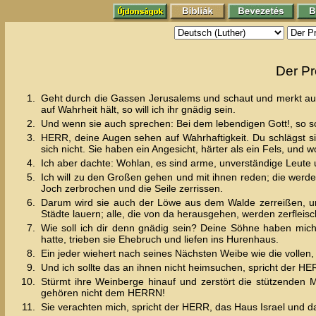
Der Pr
1.
Geht durch die Gassen Jerusalems und schaut und merkt auf 
auf Wahrheit hält, so will ich ihr gnädig sein.
2.
Und wenn sie auch sprechen: Bei dem lebendigen Gott!, so s
3.
HERR, deine Augen sehen auf Wahrhaftigkeit. Du schlägst sie
sich nicht. Sie haben ein Angesicht, härter als ein Fels, und w
4.
Ich aber dachte: Wohlan, es sind arme, unverständige Leut
5.
Ich will zu den Großen gehen und mit ihnen reden; die wer
Joch zerbrochen und die Seile zerrissen.
6.
Darum wird sie auch der Löwe aus dem Walde zerreißen, un
Städte lauern; alle, die von da herausgehen, werden zerfleis
7.
Wie soll ich dir denn gnädig sein? Deine Söhne haben mich 
hatte, trieben sie Ehebruch und liefen ins Hurenhaus.
8.
Ein jeder wiehert nach seines Nächsten Weibe wie die vollen
9.
Und ich sollte das an ihnen nicht heimsuchen, spricht der HE
10.
Stürmt ihre Weinberge hinauf und zerstört die stützenden 
gehören nicht dem HERRN!
11.
Sie verachten mich, spricht der HERR, das Haus Israel und 