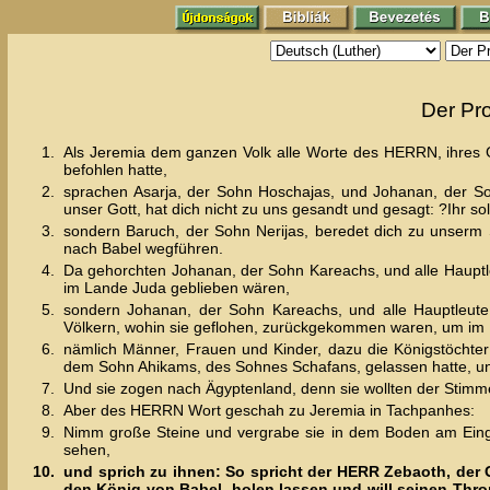
Der Pr
1.
Als Jeremia dem ganzen Volk alle Worte des HERRN, ihres Got
befohlen hatte,
2.
sprachen Asarja, der Sohn Hoschajas, und Johanan, der S
unser Gott, hat dich nicht zu uns gesandt und gesagt: ?Ihr s
3.
sondern Baruch, der Sohn Nerijas, beredet dich zu unserm
nach Babel wegführen.
4.
Da gehorchten Johanan, der Sohn Kareachs, und alle Haupt
im Lande Juda geblieben wären,
5.
sondern Johanan, der Sohn Kareachs, und alle Hauptleute
Völkern, wohin sie geflohen, zurückgekommen waren, um im
6.
nämlich Männer, Frauen und Kinder, dazu die Königstöchter
dem Sohn Ahikams, des Sohnes Schafans, gelassen hatte, u
7.
Und sie zogen nach Ägyptenland, denn sie wollten der Sti
8.
Aber des HERRN Wort geschah zu Jeremia in Tachpanhes:
9.
Nimm große Steine und vergrabe sie in dem Boden am Ein
sehen,
10.
und sprich zu ihnen: So spricht der HERR Zebaoth, der 
den König von Babel, holen lassen und will seinen Thron