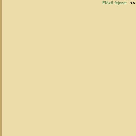
Előző fejezet
<<