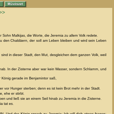
>>
Sohn Malkijas, die Worte, die Jeremia zu allem Volk redete.
zu den Chaldäern, der soll am Leben bleiben und wird sein Leben
ind in dieser Stadt, den Mut, desgleichen dem ganzen Volk, weil
inab. In der Zisterne aber war kein Wasser, sondern Schlamm, und
r König gerade im Benjamintor saß,
 vor Hunger sterben; denn es ist kein Brot mehr in der Stadt.
 ehe er stirbt.
 und ließ sie an einem Seil hinab zu Jeremia in die Zisterne.
a tat es.
. Und der König sprach zu Jeremia: Ich will dich etwas fragen;