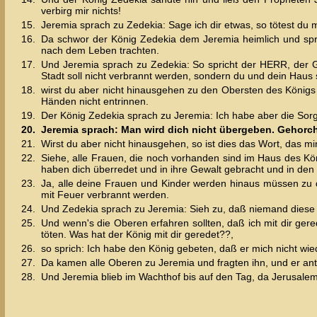
verbirg mir nichts!
15.
Jeremia sprach zu Zedekia: Sage ich dir etwas, so tötest du m
16.
Da schwor der König Zedekia dem Jeremia heimlich und spra
nach dem Leben trachten.
17.
Und Jeremia sprach zu Zedekia: So spricht der HERR, der Go
Stadt soll nicht verbrannt werden, sondern du und dein Haus
18.
wirst du aber nicht hinausgehen zu den Obersten des Königs
Händen nicht entrinnen.
19.
Der König Zedekia sprach zu Jeremia: Ich habe aber die Sorg
20.
Jeremia sprach: Man wird dich nicht übergeben. Gehorch
21.
Wirst du aber nicht hinausgehen, so ist dies das Wort, das m
22.
Siehe, alle Frauen, die noch vorhanden sind im Haus des K
haben dich überredet und in ihre Gewalt gebracht und in den
23.
Ja, alle deine Frauen und Kinder werden hinaus müssen zu d
mit Feuer verbrannt werden.
24.
Und Zedekia sprach zu Jeremia: Sieh zu, daß niemand diese W
25.
Und wenn's die Oberen erfahren sollten, daß ich mit dir ger
töten. Was hat der König mit dir geredet??,
26.
so sprich: Ich habe den König gebeten, daß er mich nicht wie
27.
Da kamen alle Oberen zu Jeremia und fragten ihn, und er antw
28.
Und Jeremia blieb im Wachthof bis auf den Tag, da Jerusal