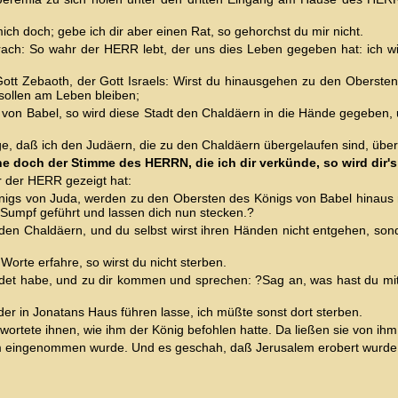
ich doch; gebe ich dir aber einen Rat, so gehorchst du mir nicht.
ch: So wahr der HERR lebt, der uns dies Leben gegeben hat: ich will
tt Zebaoth, der Gott Israels: Wirst du hinausgehen zu den Obersten
 sollen am Leben bleiben;
 von Babel, so wird diese Stadt den Chaldäern in die Hände gegeben, 
e, daß ich den Judäern, die zu den Chaldäern übergelaufen sind, über
e doch der Stimme des HERRN, die ich dir verkünde, so wird dir'
ir der HERR gezeigt hat:
önigs von Juda, werden zu den Obersten des Königs von Babel hinau
 Sumpf geführt und lassen dich nun stecken.?
en Chaldäern, und du selbst wirst ihren Händen nicht entgehen, sonde
orte erfahre, so wirst du nicht sterben.
edet habe, und zu dir kommen und sprechen: ?Sag an, was hast du mit d
der in Jonatans Haus führen lasse, ich müßte sonst dort sterben.
ortete ihnen, wie ihm der König befohlen hatte. Da ließen sie von ihm, 
em eingenommen wurde. Und es geschah, daß Jerusalem erobert wurde