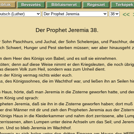
<<
Der Prophet Jeremia 38.
r Sohn Paschhurs, und Juchal, der Sohn Schelemjas, und Paschhur, der 
durch Schwert, Hunger und Pest sterben müssen; wer aber hinausgeht 
n dem Heer des Königs von Babel, und es soll sie einnehmen.
en; denn auf diese Weise nimmt er den Kriegsleuten, die noch übrig s
as diesem Volk zum Heil, sondern was zum Unheil dient.
nn der König vermag nichts wider euch.
as, des Königssohnes, die im Wachthof war, und ließen ihn an Seilen h
 Haus, hörte, daß man Jeremia in die Zisterne geworfen hatte, und de
m König und sprach:
eten Jeremia, daß sie ihn in die Zisterne geworfen haben; dort muß er
drei Männer mit dir und zieh den Propheten Jeremia aus der Zisterne,
nigs Haus in die Kleiderkammer und nahm dort zerrissene, alte Lumpen
rrissenen, alten Lumpen unter deine Achseln um das Seil; und Jeremi
en. Und so blieb Jeremia im Wachthof.
eremia zu sich holen unter den dritten Eingang am Hause des HERRN