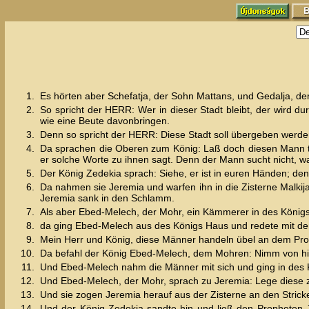
1.
Es hörten aber Schefatja, der Sohn Mattans, und Gedalja, de
2.
So spricht der HERR: Wer in dieser Stadt bleibt, der wird 
wie eine Beute davonbringen.
3.
Denn so spricht der HERR: Diese Stadt soll übergeben werde
4.
Da sprachen die Oberen zum König: Laß doch diesen Mann töt
er solche Worte zu ihnen sagt. Denn der Mann sucht nicht, w
5.
Der König Zedekia sprach: Siehe, er ist in euren Händen; de
6.
Da nahmen sie Jeremia und warfen ihn in die Zisterne Malkij
Jeremia sank in den Schlamm.
7.
Als aber Ebed-Melech, der Mohr, ein Kämmerer in des Königs
8.
da ging Ebed-Melech aus des Königs Haus und redete mit de
9.
Mein Herr und König, diese Männer handeln übel an dem Proph
10.
Da befahl der König Ebed-Melech, dem Mohren: Nimm von hier 
11.
Und Ebed-Melech nahm die Männer mit sich und ging in des Kö
12.
Und Ebed-Melech, der Mohr, sprach zu Jeremia: Lege diese ze
13.
Und sie zogen Jeremia herauf aus der Zisterne an den Strick
14.
Und der König Zedekia sandte hin und ließ den Propheten J