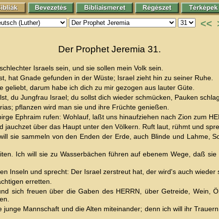
<<
Der Prophet Jeremia 31.
schlechter Israels sein, und sie sollen mein Volk sein.
t, hat Gnade gefunden in der Wüste; Israel zieht hin zu seiner Ruhe.
je geliebt, darum habe ich dich zu mir gezogen aus lauter Güte.
llst, du Jungfrau Israel; du sollst dich wieder schmücken, Pauken sc
as; pflanzen wird man sie und ihre Früchte genießen.
irge Ephraim rufen: Wohlauf, laßt uns hinaufziehen nach Zion zum H
 jauchzet über das Haupt unter den Völkern. Ruft laut, rühmt und spr
 will sie sammeln von den Enden der Erde, auch Blinde und Lahme, 
iten. Ich will sie zu Wasserbächen führen auf ebenem Wege, daß sie n
en Inseln und sprecht: Der Israel zerstreut hat, der wird's auch wieder
htigen erretten.
d sich freuen über die Gaben des HERRN, über Getreide, Wein, Öl u
en.
 junge Mannschaft und die Alten miteinander; denn ich will ihr Trauern