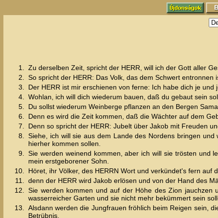
1.
Zu derselben Zeit, spricht der HERR, will ich der Gott aller Ge
2.
So spricht der HERR: Das Volk, das dem Schwert entronnen is
3.
Der HERR ist mir erschienen von ferne: Ich habe dich je und 
4.
Wohlan, ich will dich wiederum bauen, daß du gebaut sein so
5.
Du sollst wiederum Weinberge pflanzen an den Bergen Samari
6.
Denn es wird die Zeit kommen, daß die Wächter auf dem Geb
7.
Denn so spricht der HERR: Jubelt über Jakob mit Freuden und
8.
Siehe, ich will sie aus dem Lande des Nordens bringen und
hierher kommen sollen.
9.
Sie werden weinend kommen, aber ich will sie trösten und le
mein erstgeborener Sohn.
10.
Höret, ihr Völker, des HERRN Wort und verkündet's fern auf d
11.
denn der HERR wird Jakob erlösen und von der Hand des Mäc
12.
Sie werden kommen und auf der Höhe des Zion jauchzen un
wasserreicher Garten und sie nicht mehr bekümmert sein soll
13.
Alsdann werden die Jungfrauen fröhlich beim Reigen sein, die
Betrübnis.