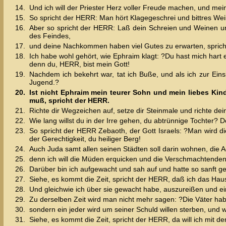
14.
Und ich will der Priester Herz voller Freude machen, und mei
15.
So spricht der HERR: Man hört Klagegeschrei und bittres Weine
16.
Aber so spricht der HERR: Laß dein Schreien und Weinen u
des Feindes,
17.
und deine Nachkommen haben viel Gutes zu erwarten, sprich
18.
Ich habe wohl gehört, wie Ephraim klagt: ?Du hast mich hart e
denn du, HERR, bist mein Gott!
19.
Nachdem ich bekehrt war, tat ich Buße, und als ich zur Ei
Jugend.?
20.
Ist nicht Ephraim mein teurer Sohn und mein liebes Kin
muß, spricht der HERR.
21.
Richte dir Wegzeichen auf, setze dir Steinmale und richte dei
22.
Wie lang willst du in der Irre gehen, du abtrünnige Tochte
23.
So spricht der HERR Zebaoth, der Gott Israels: ?Man wird 
der Gerechtigkeit, du heiliger Berg!
24.
Auch Juda samt allen seinen Städten soll darin wohnen, die 
25.
denn ich will die Müden erquicken und die Verschmachtenden
26.
Darüber bin ich aufgewacht und sah auf und hatte so sanft ge
27.
Siehe, es kommt die Zeit, spricht der HERR, daß ich das Hau
28.
Und gleichwie ich über sie gewacht habe, auszureißen und ei
29.
Zu derselben Zeit wird man nicht mehr sagen: ?Die Väter h
30.
sondern ein jeder wird um seiner Schuld willen sterben, un
31.
Siehe, es kommt die Zeit, spricht der HERR, da will ich mit