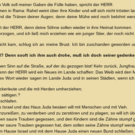
n Volk soll meiner Gaben die Fülle haben, spricht der HERR.
n in Rama: Rahel weint über ihre Kinder und will sich nicht trösten las
nd die Tränen deiner Augen; denn deine Mühe wird noch belohnt we
t der HERR, denn deine Söhne sollen wieder in ihre Heimat kommen.
rzogen, und ich ließ mich erziehen wie ein junger Stier, der noch nicht
nsicht kam, schlug ich an meine Brust. Ich bin zuschanden geworde
d? Denn sooft ich ihm auch drohe, muß ich doch seiner gedenken
nen Sinn auf die Straße, auf der du gezogen bist! Kehr zurück, Jungfra
r? Denn der HERR wird ein Neues im Lande schaffen: Das Weib wird de
dies Wort wieder sagen im Lande Juda und in seinen Städten, wenn 
Ackerleute und die mit Herden umherziehen;
 sättigen.?
schlafen.
s Israel und das Haus Juda besäen will mit Menschen und mit Vieh.
nzureißen, zu verderben und zu zerstören und zu plagen, so will ich ü
aben saure Trauben gegessen, und den Kindern sind die Zähne stumpf
d wer saure Trauben gegessen hat, dem sollen seine Zähne stumpf werd
 dem Hause Israel und mit dem Hause Juda einen neuen Bund schließen,