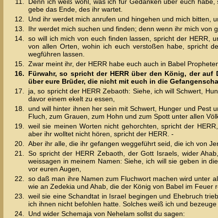
11.
Denn ich weiß wohl, was ich für Gedanken über euch habe, 
gebe das Ende, des ihr wartet.
12.
Und ihr werdet mich anrufen und hingehen und mich bitten, un
13.
Ihr werdet mich suchen und finden; denn wenn ihr mich von
14.
so will ich mich von euch finden lassen, spricht der HERR,
von allen Orten, wohin ich euch verstoßen habe, spricht 
wegführen lassen.
15.
Zwar meint ihr, der HERR habe euch auch in Babel Propheten
16.
Fürwahr, so spricht der HERR über den König, der auf D
über eure Brüder, die nicht mit euch in die Gefangensch
17.
ja, so spricht der HERR Zebaoth: Siehe, ich will Schwert, Hu
davor einem ekelt zu essen,
18.
und will hinter ihnen her sein mit Schwert, Hunger und Pest 
Fluch, zum Grauen, zum Hohn und zum Spott unter allen Völk
19.
weil sie meinen Worten nicht gehorchten, spricht der HERR
aber ihr wolltet nicht hören, spricht der HERR. -
20.
Aber ihr alle, die ihr gefangen weggeführt seid, die ich von
21.
So spricht der HERR Zebaoth, der Gott Israels, wider Aha
weissagen in meinem Namen: Siehe, ich will sie geben in di
vor euren Augen,
22.
so daß man ihre Namen zum Fluchwort machen wird unter all
wie an Zedekia und Ahab, die der König von Babel im Feuer rö
23.
weil sie eine Schandtat in Israel begingen und Ehebruch tr
ich ihnen nicht befohlen hatte. Solches weiß ich und bezeuge
24.
Und wider Schemaja von Nehelam sollst du sagen: