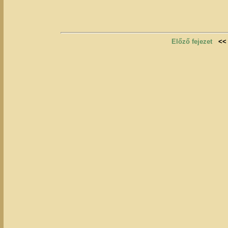
Előző fejezet
<<