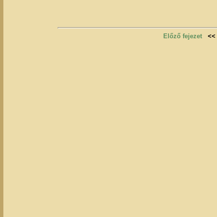
Előző fejezet
<<