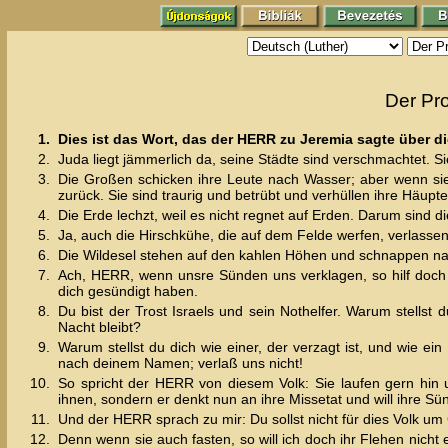
Der Pr
1.
Dies ist das Wort, das der HERR zu Jeremia sagte über di
2.
Juda liegt jämmerlich da, seine Städte sind verschmachtet. Si
3.
Die Großen schicken ihre Leute nach Wasser; aber wenn si
zurück. Sie sind traurig und betrübt und verhüllen ihre Häupte
4.
Die Erde lechzt, weil es nicht regnet auf Erden. Darum sind di
5.
Ja, auch die Hirschkühe, die auf dem Felde werfen, verlassen
6.
Die Wildesel stehen auf den kahlen Höhen und schnappen nach
7.
Ach, HERR, wenn unsre Sünden uns verklagen, so hilf doch
dich gesündigt haben.
8.
Du bist der Trost Israels und sein Nothelfer. Warum stellst
Nacht bleibt?
9.
Warum stellst du dich wie einer, der verzagt ist, und wie ei
nach deinem Namen; verlaß uns nicht!
10.
So spricht der HERR von diesem Volk: Sie laufen gern hin
ihnen, sondern er denkt nun an ihre Missetat und will ihre 
11.
Und der HERR sprach zu mir: Du sollst nicht für dies Volk um
12.
Denn wenn sie auch fasten, so will ich doch ihr Flehen nicht