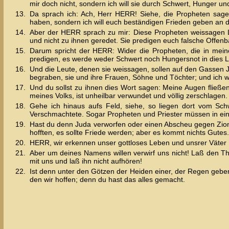
mir doch nicht, sondern ich will sie durch Schwert, Hunger un
13.
Da sprach ich: Ach, Herr HERR! Siehe, die Propheten sage
haben, sondern ich will euch beständigen Frieden geben an 
14.
Aber der HERR sprach zu mir: Diese Propheten weissagen L
und nicht zu ihnen geredet. Sie predigen euch falsche Offen
15.
Darum spricht der HERR: Wider die Propheten, die in mei
predigen, es werde weder Schwert noch Hungersnot in dies 
16.
Und die Leute, denen sie weissagen, sollen auf den Gassen 
begraben, sie und ihre Frauen, Söhne und Töchter; und ich wil
17.
Und du sollst zu ihnen dies Wort sagen: Meine Augen fließen
meines Volks, ist unheilbar verwundet und völlig zerschlagen.
18.
Gehe ich hinaus aufs Feld, siehe, so liegen dort vom Sch
Verschmachtete. Sogar Propheten und Priester müssen in ein
19.
Hast du denn Juda verworfen oder einen Abscheu gegen Zio
hofften, es sollte Friede werden; aber es kommt nichts Gutes. 
20.
HERR, wir erkennen unser gottloses Leben und unsrer Väter M
21.
Aber um deines Namens willen verwirf uns nicht! Laß den Th
mit uns und laß ihn nicht aufhören!
22.
Ist denn unter den Götzen der Heiden einer, der Regen gebe
den wir hoffen; denn du hast das alles gemacht.