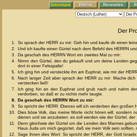
Der Pr
1.
So sprach der HERR zu mir: Geh hin und kaufe dir einen lein
2.
Und ich kaufte einen Gürtel nach dem Befehl des HERRN und
3.
Da geschah des HERRN Wort ein zweites Mal zu mir:
4.
Nimm den Gürtel, den du gekauft und um deine Lenden gegü
dort in einer Felsspalte!
5.
Ich ging hin und versteckte ihn am Euphrat, wie mir der HER
6.
Nach langer Zeit aber sprach der HERR zu mir: Mache dich a
verstecken ließ!
7.
Ich ging hin an den Euphrat und grub nach und nahm den 
verdorben, so daß er zu nichts mehr taugte.
8.
Da geschah des HERRN Wort zu mir:
9.
So spricht der HERR: Ebenso will ich verderben den großen
10.
Dies böse Volk, das meine Worte nicht hören will, sondern 
dienen und sie anzubeten: es soll werden wie der Gürtel, der 
11.
Denn gleichwie der Gürtel um die Lenden des Mannes gebund
Haus Juda um mich gegürtet, daß sie mein Volk sein sollten, 
12.
Sage ihnen dies Wort: So spricht der HERR, der Gott Israels