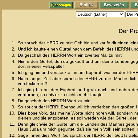
Der Pr
1.
So sprach der HERR zu mir: Geh hin und kaufe dir einen lein
2.
Und ich kaufte einen Gürtel nach dem Befehl des HERRN und
3.
Da geschah des HERRN Wort ein zweites Mal zu mir:
4.
Nimm den Gürtel, den du gekauft und um deine Lenden gegü
dort in einer Felsspalte!
5.
Ich ging hin und versteckte ihn am Euphrat, wie mir der HER
6.
Nach langer Zeit aber sprach der HERR zu mir: Mache dich a
verstecken ließ!
7.
Ich ging hin an den Euphrat und grub nach und nahm den 
verdorben, so daß er zu nichts mehr taugte.
8.
Da geschah des HERRN Wort zu mir:
9.
So spricht der HERR: Ebenso will ich verderben den großen
10.
Dies böse Volk, das meine Worte nicht hören will, sondern 
dienen und sie anzubeten: es soll werden wie der Gürtel, der 
11.
Denn gleichwie der Gürtel um die Lenden des Mannes gebund
Haus Juda um mich gegürtet, daß sie mein Volk sein sollten, 
12.
Sage ihnen dies Wort: So spricht der HERR, der Gott Israels