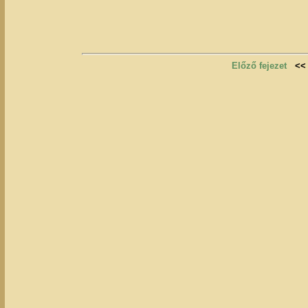
Előző fejezet
<<