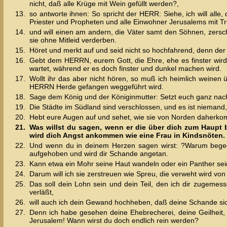
nicht, daß alle Krüge mit Wein gefüllt werden?,
13.
so antworte ihnen: So spricht der HERR: Siehe, ich will alle
Priester und Propheten und alle Einwohner Jerusalems mit Tr
14.
und will einen am andern, die Väter samt den Söhnen, zersc
sie ohne Mitleid verderben.
15.
Höret und merkt auf und seid nicht so hochfahrend, denn der
16.
Gebt dem HERRN, eurem Gott, die Ehre, ehe es finster wird
wartet, während er es doch finster und dunkel machen wird.
17.
Wollt ihr das aber nicht hören, so muß ich heimlich weine
HERRN Herde gefangen weggeführt wird.
18.
Sage dem König und der Königinmutter: Setzt euch ganz nach 
19.
Die Städte im Südland sind verschlossen, und es ist niemand, 
20.
Hebt eure Augen auf und sehet, wie sie von Norden daherkomm
21.
Was willst du sagen, wenn er die über dich zum Haupt b
wird dich Angst ankommen wie eine Frau in Kindsnöten.
22.
Und wenn du in deinem Herzen sagen wirst: ?Warum begeg
aufgehoben und wird dir Schande angetan.
23.
Kann etwa ein Mohr seine Haut wandeln oder ein Panther sein
24.
Darum will ich sie zerstreuen wie Spreu, die verweht wird v
25.
Das soll dein Lohn sein und dein Teil, den ich dir zugeme
verläßt,
26.
will auch ich dein Gewand hochheben, daß deine Schande si
27.
Denn ich habe gesehen deine Ehebrecherei, deine Geilheit, 
Jerusalem! Wann wirst du doch endlich rein werden?