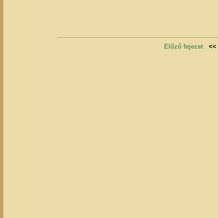
Előző fejezet
<<