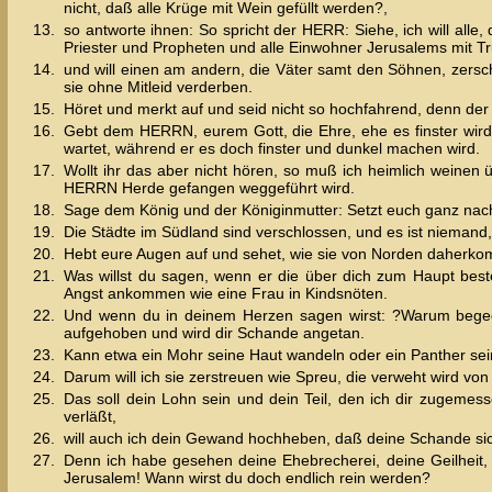
nicht, daß alle Krüge mit Wein gefüllt werden?,
13.
so antworte ihnen: So spricht der HERR: Siehe, ich will alle
Priester und Propheten und alle Einwohner Jerusalems mit Tr
14.
und will einen am andern, die Väter samt den Söhnen, zersc
sie ohne Mitleid verderben.
15.
Höret und merkt auf und seid nicht so hochfahrend, denn der
16.
Gebt dem HERRN, eurem Gott, die Ehre, ehe es finster wird
wartet, während er es doch finster und dunkel machen wird.
17.
Wollt ihr das aber nicht hören, so muß ich heimlich weine
HERRN Herde gefangen weggeführt wird.
18.
Sage dem König und der Königinmutter: Setzt euch ganz nach 
19.
Die Städte im Südland sind verschlossen, und es ist niemand, 
20.
Hebt eure Augen auf und sehet, wie sie von Norden daherkomm
21.
Was willst du sagen, wenn er die über dich zum Haupt beste
Angst ankommen wie eine Frau in Kindsnöten.
22.
Und wenn du in deinem Herzen sagen wirst: ?Warum begeg
aufgehoben und wird dir Schande angetan.
23.
Kann etwa ein Mohr seine Haut wandeln oder ein Panther sein
24.
Darum will ich sie zerstreuen wie Spreu, die verweht wird v
25.
Das soll dein Lohn sein und dein Teil, den ich dir zugeme
verläßt,
26.
will auch ich dein Gewand hochheben, daß deine Schande si
27.
Denn ich habe gesehen deine Ehebrecherei, deine Geilheit, 
Jerusalem! Wann wirst du doch endlich rein werden?