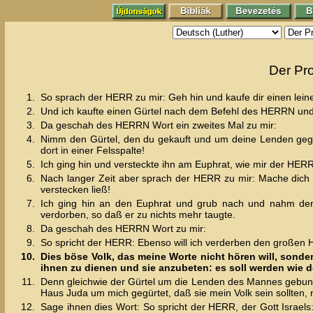
Der Pr
1.
So sprach der HERR zu mir: Geh hin und kaufe dir einen lein
2.
Und ich kaufte einen Gürtel nach dem Befehl des HERRN und
3.
Da geschah des HERRN Wort ein zweites Mal zu mir:
4.
Nimm den Gürtel, den du gekauft und um deine Lenden gegü
dort in einer Felsspalte!
5.
Ich ging hin und versteckte ihn am Euphrat, wie mir der HER
6.
Nach langer Zeit aber sprach der HERR zu mir: Mache dich a
verstecken ließ!
7.
Ich ging hin an den Euphrat und grub nach und nahm den 
verdorben, so daß er zu nichts mehr taugte.
8.
Da geschah des HERRN Wort zu mir:
9.
So spricht der HERR: Ebenso will ich verderben den großen
10.
Dies böse Volk, das meine Worte nicht hören will, sond
ihnen zu dienen und sie anzubeten: es soll werden wie de
11.
Denn gleichwie der Gürtel um die Lenden des Mannes gebund
Haus Juda um mich gegürtet, daß sie mein Volk sein sollten, 
12.
Sage ihnen dies Wort: So spricht der HERR, der Gott Israels