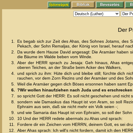
Der P
1.
Es begab sich zur Zeit des Ahas, des Sohnes Jotams, des S
Pekach, der Sohn Remaljas, der König von Israel, herauf nac
2.
Da wurde dem Hause David angesagt: Die Aramäer haben sich
die Bäume im Walde beben vom Winde.
3.
Aber der HERR sprach zu Jesaja: Geh hinaus, Ahas entge
oberen Teiches, an der Straße beim Acker des Walkers,
4.
und sprich zu ihm: Hüte dich und bleibe still; fürchte dich n
rauchen, vor dem Zorn Rezins und der Aramäer und des Soh
5.
Weil die Aramäer gegen dich Böses ersonnen haben samt E
6.
?Wir wollen hinaufziehen nach Juda und es erschrecken
7.
so spricht Gott der HERR: Es soll nicht geschehen und nicht 
8.
sondern wie Damaskus das Haupt ist von Aram, so soll Rezin
Ephraim aus sein, daß sie nicht mehr ein Volk seien -;
9.
und wie Samaria das Haupt ist von Ephraim, so soll der Sohn R
10.
10 Und der HERR redete abermals zu Ahas und sprach:
11.
Fordere dir ein Zeichen vom HERRN, deinem Gott, es sei drun
12.
Aber Ahas sprach: Ich will's nicht fordern, damit ich den HER