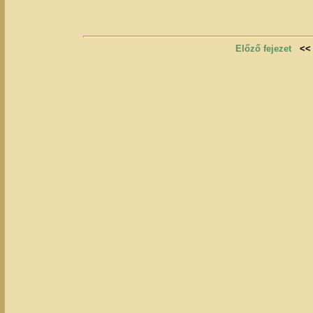
Előző fejezet
<<