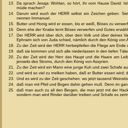
13.
Da sprach Jesaja: Wohlan, so hört, ihr vom Hause David: I
müde machen?
14.
Darum wird euch der HERR selbst ein Zeichen geben: Sieh
nennen Immanuel.
15.
Butter und Honig wird er essen, bis er weiß, Böses zu verwe
16.
Denn ehe der Knabe lernt Böses verwerfen und Gutes erwählen
17.
Der HERR wird über dich, über dein Volk und über deines Va
Ephraim sich von Juda schied, nämlich durch den König von A
18.
Zu der Zeit wird der HERR herbeipfeifen die Fliege am Ende
19.
daß sie kommen und sich alle niederlassen in den tiefen Täle
20.
Zu der Zeit wird der Herr das Haupt und die Haare am Le
jenseits des Stroms, durch den König von Assyrien.
21.
Zu der Zeit wird ein Mann eine junge Kuh und zwei Schafe au
22.
und wird so viel zu melken haben, daß er Butter essen wird; 
23.
Und es wird zu der Zeit geschehen: wo jetzt tausend Weinstö
24.
daß man mit Pfeil und Bogen dahin gehen muß. Denn im gan
25.
daß man auch zu all den Bergen, die man jetzt mit der Hac
sondern man wird Rinder darüber treiben und Schafe es zertr