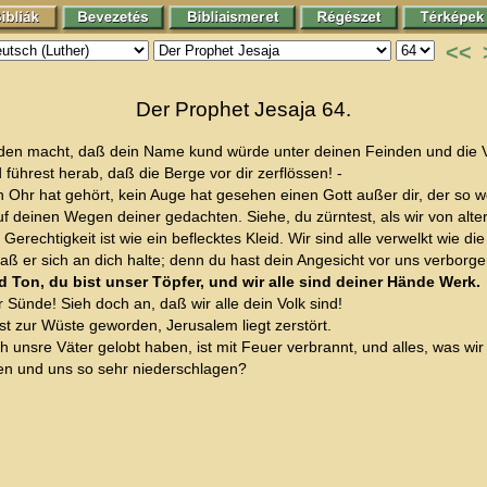
<<
Der Prophet Jesaja 64.
den macht, daß dein Name kund würde unter deinen Feinden und die Völ
 führest herab, daß die Berge vor dir zerflössen! -
Ohr hat gehört, kein Auge hat gesehen einen Gott außer dir, der so woh
f deinen Wegen deiner gedachten. Siehe, du zürntest, als wir von alte
 Gerechtigkeit ist wie ein beflecktes Kleid. Wir sind alle verwelkt wie 
ß er sich an dich halte; denn du hast dein Angesicht vor uns verborge
d Ton, du bist unser Töpfer, und wir alle sind deiner Hände Werk.
Sünde! Sieh doch an, daß wir alle dein Volk sind!
st zur Wüste geworden, Jerusalem liegt zerstört.
ich unsre Väter gelobt haben, ist mit Feuer verbrannt, und alles, was w
en und uns so sehr niederschlagen?