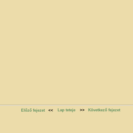
Lap teteje
>>
Következő fejezet
Előző fejezet
<<