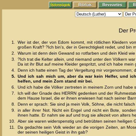
Der Pr
1.
Wer ist der, der von Edom kommt, mit rötlichen Kleidern von
großen Kraft? ?Ich bin's, der in Gerechtigkeit redet, und bin 
2.
Warum ist denn dein Gewand so rotfarben und dein Kleid wie 
3.
?Ich trat die Kelter allein, und niemand unter den Völkern wa
Da ist ihr Blut auf meine Kleider gespritzt, und ich habe me
4.
Denn ich hatte einen Tag der Vergeltung mir vorgenommen; 
5.
Und ich sah mich um, aber da war kein Helfer, und ic
helfen, und mein Zorn stand mir bei.
6.
Und ich habe die Völker zertreten in meinem Zorn und habe s
7.
Ich will der Gnade des HERRN gedenken und der Ruhmestat
dem Hause Israel, die er ihnen erwiesen hat nach seiner Ba
8.
Denn er sprach: Sie sind ja mein Volk, Söhne, die nicht falsc
9.
in aller ihrer Not. Nicht ein Engel und nicht ein Bote, sonder
ihnen hatte. Er nahm sie auf und trug sie allezeit von alters he
10.
Aber sie waren widerspenstig und betrübten seinen heiligen Ge
11.
Da gedachte sein Volk wieder an die vorigen Zeiten, an Mos
der seinen heiligen Geist in ihn gab?