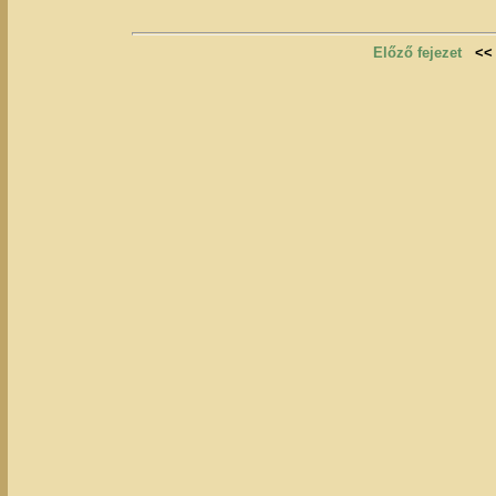
Előző fejezet
<<