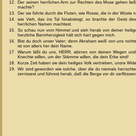
12.
Der seinen herrlichen Arm zur Rechten des Mose gehen ließ
machte?
13.
Der sie führte durch die Fluten, wie Rosse, die in der Wüste n
14.
wie Vieh, das ins Tal hinabsteigt, so brachte der Geist 
herrlichen Namen machtest.
15.
So schau nun vom Himmel und sieh herab von deiner heilige
herzliche Barmherzigkeit hält sich hart gegen mich.
16.
Bist du doch unser Vater; denn Abraham weiß von uns nichts,
ist von alters her dein Name.
17.
Warum läßt du uns, HERR, abirren von deinen Wegen und u
Knechte willen, um der Stämme willen, die dein Erbe sind!
18.
Kurze Zeit haben sie dein heiliges Volk vertrieben, unsre Wid
19.
Wir sind geworden wie solche, über die du niemals herrscht
zerrissest und führest herab, daß die Berge vor dir zerflössen