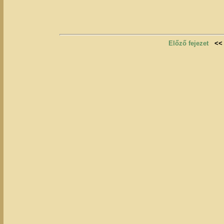
Előző fejezet
<<