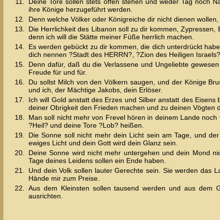
11.
Deine Tore sollen stets offen stehen und weder Tag noch N
ihre Könige herzugeführt werden.
12.
Denn welche Völker oder Königreiche dir nicht dienen wollen
13.
Die Herrlichkeit des Libanon soll zu dir kommen, Zypressen
denn ich will die Stätte meiner Füße herrlich machen.
14.
Es werden gebückt zu dir kommen, die dich unterdrückt haben
dich nennen ?Stadt des HERRN?, ?Zion des Heiligen Israels?
15.
Denn dafür, daß du die Verlassene und Ungeliebte gewesen bi
Freude für und für.
16.
Du sollst Milch von den Völkern saugen, und der Könige Brus
und ich, der Mächtige Jakobs, dein Erlöser.
17.
Ich will Gold anstatt des Erzes und Silber anstatt des Eisens 
deiner Obrigkeit den Frieden machen und zu deinen Vögten di
18.
Man soll nicht mehr von Frevel hören in deinem Lande noch
?Heil? und deine Tore ?Lob? heißen.
19.
Die Sonne soll nicht mehr dein Licht sein am Tage, und de
ewiges Licht und dein Gott wird dein Glanz sein.
20.
Deine Sonne wird nicht mehr untergehen und dein Mond nich
Tage deines Leidens sollen ein Ende haben.
21.
Und dein Volk sollen lauter Gerechte sein. Sie werden das L
Hände mir zum Preise.
22.
Aus dem Kleinsten sollen tausend werden und aus dem Ger
ausrichten.