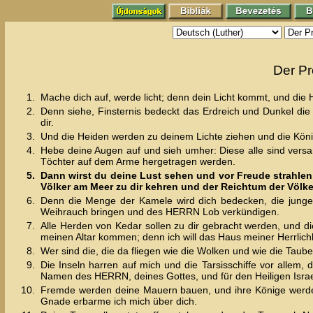
Der Pr
1.
Mache dich auf, werde licht; denn dein Licht kommt, und die 
2.
Denn siehe, Finsternis bedeckt das Erdreich und Dunkel die 
dir.
3.
Und die Heiden werden zu deinem Lichte ziehen und die Köni
4.
Hebe deine Augen auf und sieh umher: Diese alle sind ve
Töchter auf dem Arme hergetragen werden.
5.
Dann wirst du deine Lust sehen und vor Freude strahlen
Völker am Meer zu dir kehren und der Reichtum der Völke
6.
Denn die Menge der Kamele wird dich bedecken, die jung
Weihrauch bringen und des HERRN Lob verkündigen.
7.
Alle Herden von Kedar sollen zu dir gebracht werden, und die
meinen Altar kommen; denn ich will das Haus meiner Herrlichk
8.
Wer sind die, die da fliegen wie die Wolken und wie die Taub
9.
Die Inseln harren auf mich und die Tarsisschiffe vor allem,
Namen des HERRN, deines Gottes, und für den Heiligen Israel
10.
Fremde werden deine Mauern bauen, und ihre Könige werden
Gnade erbarme ich mich über dich.