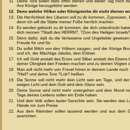
11.
Deine Tore sollen stets offen stehen und weder Tag noch N
ihre Könige herzugeführt werden.
12.
Denn welche Völker oder Königreiche dir nicht dienen w
13.
Die Herrlichkeit des Libanon soll zu dir kommen, Zypressen
denn ich will die Stätte meiner Füße herrlich machen.
14.
Es werden gebückt zu dir kommen, die dich unterdrückt haben
dich nennen ?Stadt des HERRN?, ?Zion des Heiligen Israels?
15.
Denn dafür, daß du die Verlassene und Ungeliebte gewesen bi
Freude für und für.
16.
Du sollst Milch von den Völkern saugen, und der Könige Brus
und ich, der Mächtige Jakobs, dein Erlöser.
17.
Ich will Gold anstatt des Erzes und Silber anstatt des Eisens 
deiner Obrigkeit den Frieden machen und zu deinen Vögten di
18.
Man soll nicht mehr von Frevel hören in deinem Lande noch
?Heil? und deine Tore ?Lob? heißen.
19.
Die Sonne soll nicht mehr dein Licht sein am Tage, und de
ewiges Licht und dein Gott wird dein Glanz sein.
20.
Deine Sonne wird nicht mehr untergehen und dein Mond nich
Tage deines Leidens sollen ein Ende haben.
21.
Und dein Volk sollen lauter Gerechte sein. Sie werden das L
Hände mir zum Preise.
22.
Aus dem Kleinsten sollen tausend werden und aus dem Ger
ausrichten.