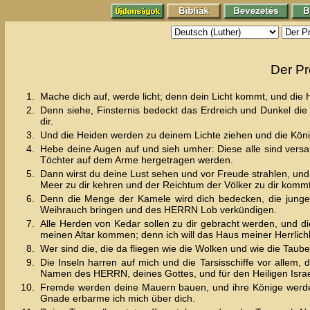
Der Pr
1.
Mache dich auf, werde licht; denn dein Licht kommt, und die 
2.
Denn siehe, Finsternis bedeckt das Erdreich und Dunkel die 
dir.
3.
Und die Heiden werden zu deinem Lichte ziehen und die Köni
4.
Hebe deine Augen auf und sieh umher: Diese alle sind ve
Töchter auf dem Arme hergetragen werden.
5.
Dann wirst du deine Lust sehen und vor Freude strahlen, und
Meer zu dir kehren und der Reichtum der Völker zu dir kommt
6.
Denn die Menge der Kamele wird dich bedecken, die jung
Weihrauch bringen und des HERRN Lob verkündigen.
7.
Alle Herden von Kedar sollen zu dir gebracht werden, und die
meinen Altar kommen; denn ich will das Haus meiner Herrlichk
8.
Wer sind die, die da fliegen wie die Wolken und wie die Taub
9.
Die Inseln harren auf mich und die Tarsisschiffe vor allem,
Namen des HERRN, deines Gottes, und für den Heiligen Israel
10.
Fremde werden deine Mauern bauen, und ihre Könige werden
Gnade erbarme ich mich über dich.