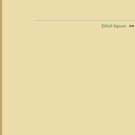
Előző fejezet
<<