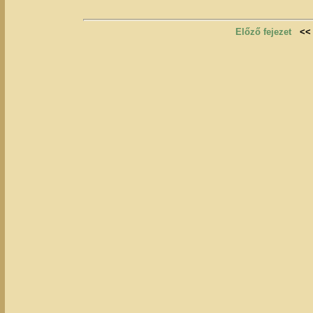
Előző fejezet
<<