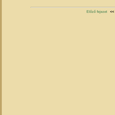
Előző fejezet
<<