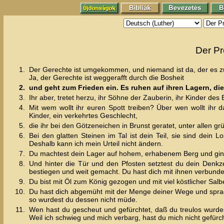
Der Pr
1.
Der Gerechte ist umgekommen, und niemand ist da, der es zu
Ja, der Gerechte ist weggerafft durch die Bosheit
2.
und geht zum Frieden ein. Es ruhen auf ihren Lagern, die
3.
Ihr aber, tretet herzu, ihr Söhne der Zauberin, ihr Kinder de
4.
Mit wem wollt ihr euren Spott treiben? Über wen wollt ihr 
Kinder, ein verkehrtes Geschlecht,
5.
die ihr bei den Götzeneichen in Brunst geratet, unter allen g
6.
Bei den glatten Steinen im Tal ist dein Teil, sie sind dein 
Deshalb kann ich mein Urteil nicht ändern.
7.
Du machtest dein Lager auf hohem, erhabenem Berg und gings
8.
Und hinter die Tür und den Pfosten setztest du dein Denk
bestiegen und weit gemacht. Du hast dich mit ihnen verbunden,
9.
Du bist mit Öl zum König gezogen und mit viel köstlicher Salb
10.
Du hast dich abgemüht mit der Menge deiner Wege und sprachs
so wurdest du dessen nicht müde.
11.
Wen hast du gescheut und gefürchtet, daß du treulos wurdes
Weil ich schwieg und mich verbarg, hast du mich nicht gefürc