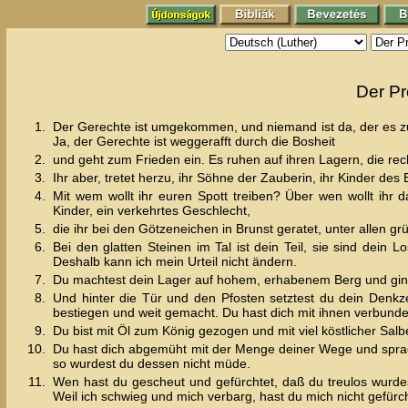
Der Pr
1.
Der Gerechte ist umgekommen, und niemand ist da, der es zu
Ja, der Gerechte ist weggerafft durch die Bosheit
2.
und geht zum Frieden ein. Es ruhen auf ihren Lagern, die rec
3.
Ihr aber, tretet herzu, ihr Söhne der Zauberin, ihr Kinder de
4.
Mit wem wollt ihr euren Spott treiben? Über wen wollt ihr 
Kinder, ein verkehrtes Geschlecht,
5.
die ihr bei den Götzeneichen in Brunst geratet, unter allen g
6.
Bei den glatten Steinen im Tal ist dein Teil, sie sind dein 
Deshalb kann ich mein Urteil nicht ändern.
7.
Du machtest dein Lager auf hohem, erhabenem Berg und gings
8.
Und hinter die Tür und den Pfosten setztest du dein Denk
bestiegen und weit gemacht. Du hast dich mit ihnen verbunden,
9.
Du bist mit Öl zum König gezogen und mit viel köstlicher Salb
10.
Du hast dich abgemüht mit der Menge deiner Wege und sprachs
so wurdest du dessen nicht müde.
11.
Wen hast du gescheut und gefürchtet, daß du treulos wurdes
Weil ich schwieg und mich verbarg, hast du mich nicht gefürc