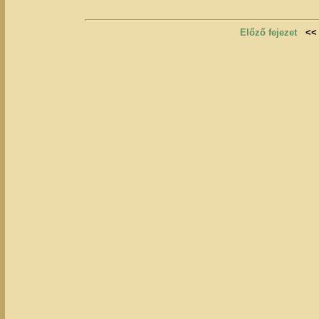
Előző fejezet
<<