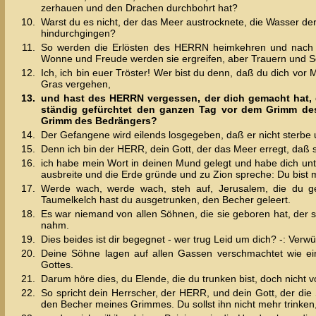
zerhauen und den Drachen durchbohrt hat?
10.
Warst du es nicht, der das Meer austrocknete, die Wasser d
hindurchgingen?
11.
So werden die Erlösten des HERRN heimkehren und nach 
Wonne und Freude werden sie ergreifen, aber Trauern und Se
12.
Ich, ich bin euer Tröster! Wer bist du denn, daß du dich vor
Gras vergehen,
13.
und hast des HERRN vergessen, der dich gemacht hat, 
ständig gefürchtet den ganzen Tag vor dem Grimm des
Grimm des Bedrängers?
14.
Der Gefangene wird eilends losgegeben, daß er nicht sterbe
15.
Denn ich bin der HERR, dein Gott, der das Meer erregt, daß
16.
ich habe mein Wort in deinen Mund gelegt und habe dich u
ausbreite und die Erde gründe und zu Zion spreche: Du bist m
17.
Werde wach, werde wach, steh auf, Jerusalem, die du 
Taumelkelch hast du ausgetrunken, den Becher geleert.
18.
Es war niemand von allen Söhnen, die sie geboren hat, der si
nahm.
19.
Dies beides ist dir begegnet - wer trug Leid um dich? -: Ver
20.
Deine Söhne lagen auf allen Gassen verschmachtet wie e
Gottes.
21.
Darum höre dies, du Elende, die du trunken bist, doch nicht 
22.
So spricht dein Herrscher, der HERR, und dein Gott, der die
den Becher meines Grimmes. Du sollst ihn nicht mehr trinken