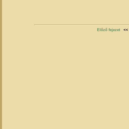
Előző fejezet
<<