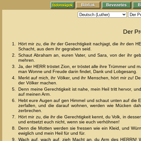
Der Pr
1.
Hört mir zu, die ihr der Gerechtigkeit nachjagt, die ihr de
Schacht, aus dem ihr gegraben seid.
2.
Schaut Abraham an, euren Vater, und Sara, von der ihr geb
mehren.
3.
Ja, der HERR tröstet Zion, er tröstet alle ihre Trümmer und
man Wonne und Freude darin findet, Dank und Lobgesang.
4.
Merkt auf mich, ihr Völker, und ihr Menschen, hört mir zu! 
der Völker machen.
5.
Denn meine Gerechtigkeit ist nahe, mein Heil tritt hervor, u
auf meinen Arm.
6.
Hebt eure Augen auf gen Himmel und schaut unten auf die E
zerfallen, und die darauf wohnen, werden wie Mücken dahin
zerbrechen.
7.
Hört mir zu, die ihr die Gerechtigkeit kennt, du Volk, in de
und entsetzt euch nicht, wenn sie euch verhöhnen!
8.
Denn die Motten werden sie fressen wie ein Kleid, und Würm
ewiglich und mein Heil für und für.
9.
Wach auf, wach auf, zieh Macht an, du Arm des HERRN! Wa