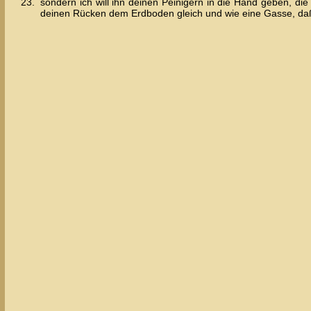
23.
sondern ich will ihn deinen Peinigern in die Hand geben, di
deinen Rücken dem Erdboden gleich und wie eine Gasse, daß