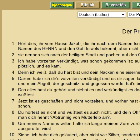
Der Pr
1.
Hört dies, ihr vom Hause Jakob, die ihr nach dem Namen Is
Namen des HERRN und den Gott Israels bekennt, aber nicht i
2.
sie nennen sich nach der heiligen Stadt und pochen auf den 
3.
Ich habe vorzeiten verkündigt, was schon gekommen ist; a
plötzlich, und es kam.
4.
Denn ich weiß, daß du hart bist und dein Nacken eine eiserne
5.
Darum habe ich dir's vorzeiten verkündigt und es dir sagen 
und mein Abgott, der geschnitzt und gegossen wurde, hat's b
6.
Das alles hast du gehört und siehst es und verkündigst es d
wußtest.
7.
Jetzt ist es geschaffen und nicht vorzeiten, und vorher has
schon.
8.
Du hörtest es nicht und wußtest es auch nicht, und dein Ohr
man dich nennt ?Abtrünnig von Mutterleib an?.
9.
Um meines Namens willen halte ich lange meinen Zorn zurü
ausgerottet wirst.
10.
Siehe, ich habe dich geläutert, aber nicht wie Silber, sondern