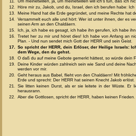
11.
Um meinetwillen, ja, um meinetwillen will ich's tun, daß ich n
12.
Höre mir zu, Jakob, und du, Israel, den ich berufen habe: Ich 
13.
Meine Hand hat die Erde gegründet, und meine Rechte hat de
14.
Versammelt euch alle und hört: Wer ist unter ihnen, der es v
seinen Arm an den Chaldäern.
15.
Ich, ja, ich habe es gesagt, ich habe ihn gerufen, ich habe 
16.
Tretet her zu mir und höret dies! Ich habe von Anfang an ni
Plan. - Und nun sendet mich Gott der HERR und sein Geist.
17.
So spricht der HERR, dein Erlöser, der Heilige Israels: Ich
dem Wege, den du gehst.
18.
O daß du auf meine Gebote gemerkt hättest, so würde dein F
19.
Deine Kinder würden zahlreich sein wie Sand und deine Nach
werden vor mir.
20.
Geht heraus aus Babel, flieht von den Chaldäern! Mit fröhlich
Erde und sprecht: Der HERR hat seinen Knecht Jakob erlöst.
21.
Sie litten keinen Durst, als er sie leitete in der Wüste. E
herausrann.
22.
Aber die Gottlosen, spricht der HERR, haben keinen Frieden.