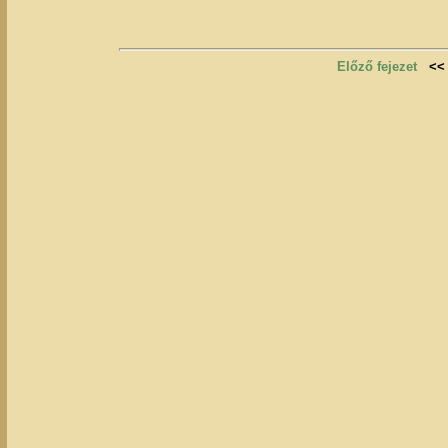
Előző fejezet
<<