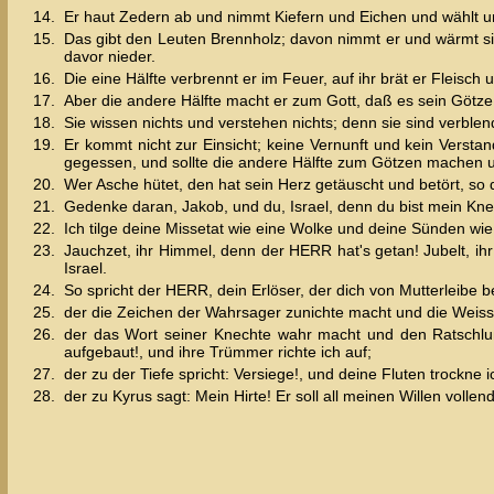
14.
Er haut Zedern ab und nimmt Kiefern und Eichen und wählt u
15.
Das gibt den Leuten Brennholz; davon nimmt er und wärmt si
davor nieder.
16.
Die eine Hälfte verbrennt er im Feuer, auf ihr brät er Fleisch
17.
Aber die andere Hälfte macht er zum Gott, daß es sein Götze se
18.
Sie wissen nichts und verstehen nichts; denn sie sind verble
19.
Er kommt nicht zur Einsicht; keine Vernunft und kein Versta
gegessen, und sollte die andere Hälfte zum Götzen machen un
20.
Wer Asche hütet, den hat sein Herz getäuscht und betört, so d
21.
Gedenke daran, Jakob, und du, Israel, denn du bist mein Knech
22.
Ich tilge deine Missetat wie eine Wolke und deine Sünden wie 
23.
Jauchzet, ihr Himmel, denn der HERR hat's getan! Jubelt, ihr
Israel.
24.
So spricht der HERR, dein Erlöser, der dich von Mutterleibe be
25.
der die Zeichen der Wahrsager zunichte macht und die Weissa
26.
der das Wort seiner Knechte wahr macht und den Ratschluß
aufgebaut!, und ihre Trümmer richte ich auf;
27.
der zu der Tiefe spricht: Versiege!, und deine Fluten trockne i
28.
der zu Kyrus sagt: Mein Hirte! Er soll all meinen Willen vo