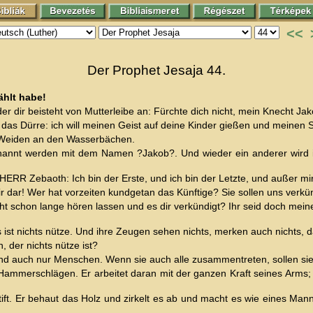
<<
Der Prophet Jesaja 44.
ählt habe!
er dir beisteht von Mutterleibe an: Fürchte dich nicht, mein Knecht Ja
f das Dürre: ich will meinen Geist auf deine Kinder gießen und mein
e Weiden an den Wasserbächen.
enannt werden mit dem Namen ?Jakob?. Und wieder ein anderer wir
HERR Zebaoth: Ich bin der Erste, und ich bin der Letzte, und außer mir 
mir dar! Wer hat vorzeiten kundgetan das Künftige? Sie sollen uns ver
cht schon lange hören lassen und es dir verkündigt? Ihr seid doch meine
s ist nichts nütze. Und ihre Zeugen sehen nichts, merken auch nichts,
 der nichts nütze ist?
sind auch nur Menschen. Wenn sie auch alle zusammentreten, sollen 
ammerschlägen. Er arbeitet daran mit der ganzen Kraft seines Arms; d
t. Er behaut das Holz und zirkelt es ab und macht es wie eines Man