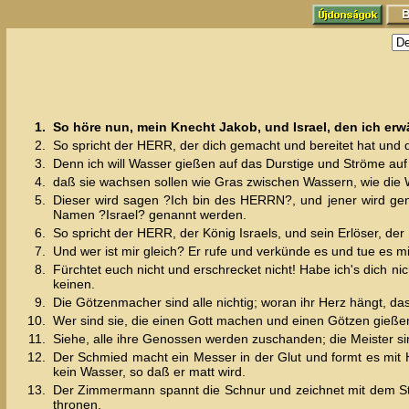
1.
So höre nun, mein Knecht Jakob, und Israel, den ich erw
2.
So spricht der HERR, der dich gemacht und bereitet hat und d
3.
Denn ich will Wasser gießen auf das Durstige und Ströme au
4.
daß sie wachsen sollen wie Gras zwischen Wassern, wie di
5.
Dieser wird sagen ?Ich bin des HERRN?, und jener wird g
Namen ?Israel? genannt werden.
6.
So spricht der HERR, der König Israels, und sein Erlöser, der 
7.
Und wer ist mir gleich? Er rufe und verkünde es und tue es 
8.
Fürchtet euch nicht und erschrecket nicht! Habe ich's dich ni
keinen.
9.
Die Götzenmacher sind alle nichtig; woran ihr Herz hängt, da
10.
Wer sind sie, die einen Gott machen und einen Götzen gießen,
11.
Siehe, alle ihre Genossen werden zuschanden; die Meister 
12.
Der Schmied macht ein Messer in der Glut und formt es mit H
kein Wasser, so daß er matt wird.
13.
Der Zimmermann spannt die Schnur und zeichnet mit dem Stif
thronen.