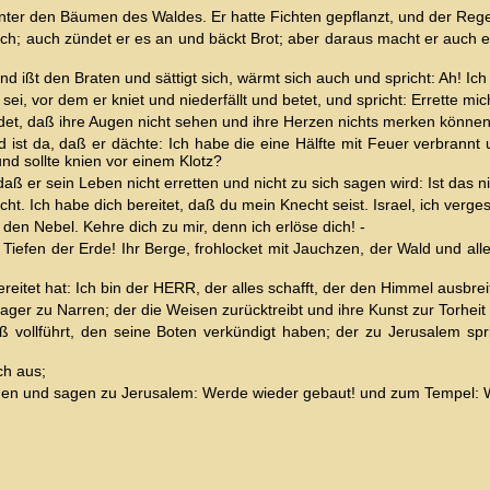
nter den Bäumen des Waldes. Er hatte Fichten gepflanzt, und der Rege
ch; auch zündet er es an und bäckt Brot; aber daraus macht er auch e
 und ißt den Braten und sättigt sich, wärmt sich auch und spricht: Ah! 
i, vor dem er kniet und niederfällt und betet, und spricht: Errette mic
ndet, daß ihre Augen nicht sehen und ihre Herzen nichts merken können
nd ist da, daß er dächte: Ich habe die eine Hälfte mit Feuer verbran
d sollte knien vor einem Klotz?
aß er sein Leben nicht erretten und nicht zu sich sagen wird: Ist das 
t. Ich habe dich bereitet, daß du mein Knecht seist. Israel, ich verges
den Nebel. Kehre dich zu mir, denn ich erlöse dich! -
 Tiefen der Erde! Ihr Berge, frohlocket mit Jauchzen, der Wald und all
reitet hat: Ich bin der HERR, der alles schafft, der den Himmel ausbrei
ger zu Narren; der die Weisen zurücktreibt und ihre Kunst zur Torheit
 vollführt, den seine Boten verkündigt haben; der zu Jerusalem sp
ch aus;
llenden und sagen zu Jerusalem: Werde wieder gebaut! und zum Tempel: