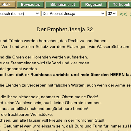
<<
Der Prophet Jesaja 32.
en, und Fürsten werden herrschen, das Recht zu handhaben,
em Wind und wie ein Schutz vor dem Platzregen, wie Wasserbäche am 
und die Ohren der Hörenden werden aufmerken.
e der Stammelnden wird fließend und klar reden.
edel genannt werden.
nheil um, daß er Ruchloses anrichte und rede über den HERRN la
die Elenden zu verderben mit falschen Worten, auch wenn der Arme sein
 die ihr so sicher seid, nehmet zu Ohren meine Rede!
wird keine Weinlese sein, auch keine Obsternte kommen.
euch aus, entblößt euch und umgürtet eure Lenden!
m die fruchtbaren Weinstöcke,
en, um alle Häuser voll Freude in der fröhlichen Stadt.
 voll Getümmel war, wird einsam sein, daß Burg und Turm für immer zu