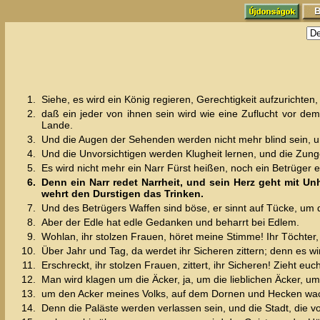
1.
Siehe, es wird ein König regieren, Gerechtigkeit aufzuricht
2.
daß ein jeder von ihnen sein wird wie eine Zuflucht vor d
Lande.
3.
Und die Augen der Sehenden werden nicht mehr blind sein, 
4.
Und die Unvorsichtigen werden Klugheit lernen, und die Zung
5.
Es wird nicht mehr ein Narr Fürst heißen, noch ein Betrüger 
6.
Denn ein Narr redet Narrheit, und sein Herz geht mit U
wehrt den Durstigen das Trinken.
7.
Und des Betrügers Waffen sind böse, er sinnt auf Tücke, um 
8.
Aber der Edle hat edle Gedanken und beharrt bei Edlem.
9.
Wohlan, ihr stolzen Frauen, höret meine Stimme! Ihr Töchter,
10.
Über Jahr und Tag, da werdet ihr Sicheren zittern; denn es 
11.
Erschreckt, ihr stolzen Frauen, zittert, ihr Sicheren! Zieht 
12.
Man wird klagen um die Äcker, ja, um die lieblichen Äcker, u
13.
um den Acker meines Volks, auf dem Dornen und Hecken wachs
14.
Denn die Paläste werden verlassen sein, und die Stadt, die