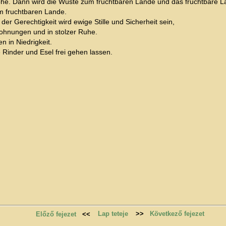
öhe. Dann wird die Wüste zum fruchtbaren Lande und das fruchtbare L
m fruchtbaren Lande.
der Gerechtigkeit wird ewige Stille und Sicherheit sein,
Wohnungen und in stolzer Ruhe.
n in Niedrigkeit.
 Rinder und Esel frei gehen lassen.
Lap teteje
>>
Következő fejezet
Előző fejezet
<<