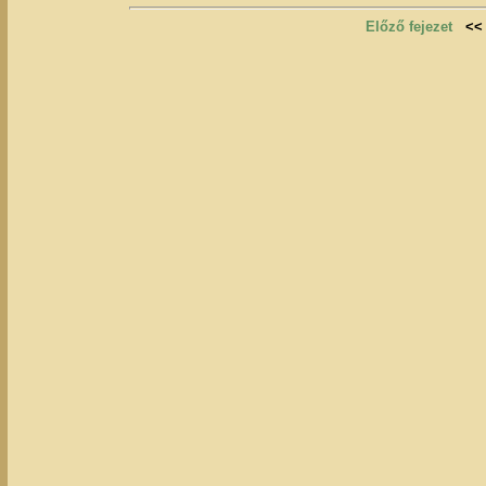
Előző fejezet
<<