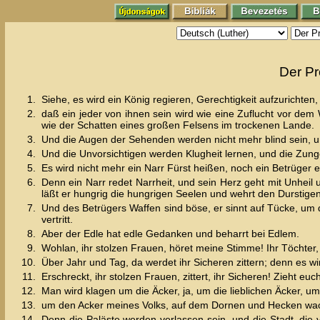
Der Pr
1.
Siehe, es wird ein König regieren, Gerechtigkeit aufzuricht
2.
daß ein jeder von ihnen sein wird wie eine Zuflucht vor de
wie der Schatten eines großen Felsens im trockenen Lande.
3.
Und die Augen der Sehenden werden nicht mehr blind sein, 
4.
Und die Unvorsichtigen werden Klugheit lernen, und die Zung
5.
Es wird nicht mehr ein Narr Fürst heißen, noch ein Betrüger 
6.
Denn ein Narr redet Narrheit, und sein Herz geht mit Unhei
läßt er hungrig die hungrigen Seelen und wehrt den Durstigen
7.
Und des Betrügers Waffen sind böse, er sinnt auf Tücke, um
vertritt.
8.
Aber der Edle hat edle Gedanken und beharrt bei Edlem.
9.
Wohlan, ihr stolzen Frauen, höret meine Stimme! Ihr Töchter,
10.
Über Jahr und Tag, da werdet ihr Sicheren zittern; denn es 
11.
Erschreckt, ihr stolzen Frauen, zittert, ihr Sicheren! Zieht 
12.
Man wird klagen um die Äcker, ja, um die lieblichen Äcker, u
13.
um den Acker meines Volks, auf dem Dornen und Hecken wachs
14.
Denn die Paläste werden verlassen sein, und die Stadt, die