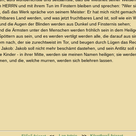
m HERRN und mit ihrem Tun im Finstern bleiben und sprechen: ?Wer s
e, daß das Werk spräche von seinem Meister: Er hat mich nicht gemacht!
uchtbares Land werden, und was jetzt fruchtbares Land ist, soll wie ein
und die Augen der Blinden werden aus Dunkel und Finsternis sehen;
die Ärmsten unter den Menschen werden fröhlich sein in dem Heilige
ttern aus sein, und es werden vertilgt werden alle, die darauf aus si
dem nach, der sie zurechtweist im Tor, und beugen durch Lügen das Re
akob: Jakob soll nicht mehr beschämt dastehen, und sein Antlitz soll 
inder - in ihrer Mitte, werden sie meinen Namen heiligen; sie werden 
men, und die, welche murren, werden sich belehren lassen.
Lap teteje
>>
Következő fejezet