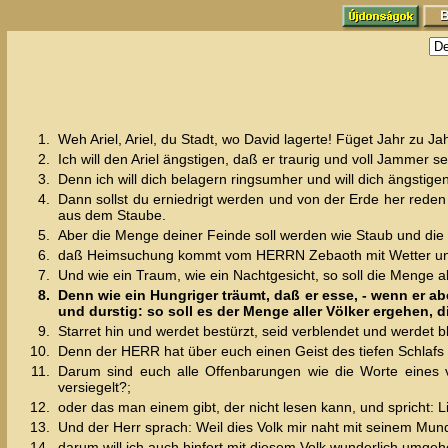
1.
Weh Ariel, Ariel, du Stadt, wo David lagerte! Füget Jahr zu Jah
2.
Ich will den Ariel ängstigen, daß er traurig und voll Jammer sei,
3.
Denn ich will dich belagern ringsumher und will dich ängstige
4.
Dann sollst du erniedrigt werden und von der Erde her rede
aus dem Staube.
5.
Aber die Menge deiner Feinde soll werden wie Staub und die
6.
daß Heimsuchung kommt vom HERRN Zebaoth mit Wetter und 
7.
Und wie ein Traum, wie ein Nachtgesicht, so soll die Menge al
8.
Denn wie ein Hungriger träumt, daß er esse, - wenn er aber
und durstig: so soll es der Menge aller Völker ergehen,
9.
Starret hin und werdet bestürzt, seid verblendet und werdet b
10.
Denn der HERR hat über euch einen Geist des tiefen Schlafs 
11.
Darum sind euch alle Offenbarungen wie die Worte eines ve
versiegelt?;
12.
oder das man einem gibt, der nicht lesen kann, und spricht: Li
13.
Und der Herr sprach: Weil dies Volk mir naht mit seinem Mund
14.
darum will ich auch hinfort mit diesem Volk wunderlich umge