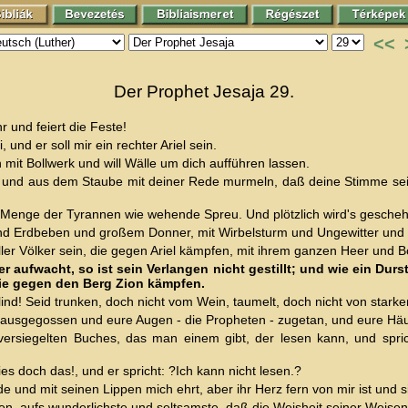
<<
Der Prophet Jesaja 29.
r und feiert die Feste!
 und er soll mir ein rechter Ariel sein.
n mit Bollwerk und will Wälle um dich aufführen lassen.
n und aus dem Staube mit deiner Rede murmeln, daß deine Stimme sei 
 Menge der Tyrannen wie wehende Spreu. Und plötzlich wird's gesche
Erdbeben und großem Donner, mit Wirbelsturm und Ungewitter und 
ler Völker sein, die gegen Ariel kämpfen, mit ihrem ganzen Heer und Bo
 aufwacht, so ist sein Verlangen nicht gestillt; und wie ein Dursti
 die gegen den Berg Zion kämpfen.
lind! Seid trunken, doch nicht vom Wein, taumelt, doch nicht von stark
ausgegossen und eure Augen - die Propheten - zugetan, und eure Häupte
rsiegelten Buches, das man einem gibt, der lesen kann, und spricht
es doch das!, und er spricht: ?Ich kann nicht lesen.?
e und mit seinen Lippen mich ehrt, aber ihr Herz fern von mir ist und 
hen, aufs wunderlichste und seltsamste, daß die Weisheit seiner Weise