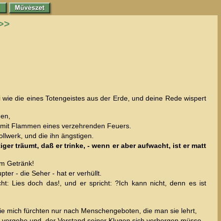
>>
wie die eines Totengeistes aus der Erde, und deine Rede wispert
hen,
mit Flammen eines verzehrenden Feuers.
llwerk, und die ihn ängstigen.
ger träumt, daß er trinke, - wenn er aber aufwacht, ist er matt
em Getränk!
r - die Seher - hat er verhüllt.
: Lies doch das!, und er spricht: ?Ich kann nicht, denn es ist
sie mich fürchten nur nach Menschengeboten, die man sie lehrt,
n vergehe und, der Verstand seiner Klugen sich verbergen müsse.