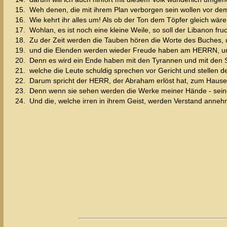
15.
Weh denen, die mit ihrem Plan verborgen sein wollen vor de
16.
Wie kehrt ihr alles um! Als ob der Ton dem Töpfer gleich wär
17.
Wohlan, es ist noch eine kleine Weile, so soll der Libanon fr
18.
Zu der Zeit werden die Tauben hören die Worte des Buches, 
19.
und die Elenden werden wieder Freude haben am HERRN, und 
20.
Denn es wird ein Ende haben mit den Tyrannen und mit den Spö
21.
welche die Leute schuldig sprechen vor Gericht und stellen 
22.
Darum spricht der HERR, der Abraham erlöst hat, zum Hause J
23.
Denn wenn sie sehen werden die Werke meiner Hände - seine K
24.
Und die, welche irren in ihrem Geist, werden Verstand anneh