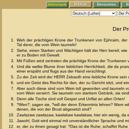
Der Pr
1.
Weh der prächtigen Krone der Trunkenen von Ephraim, der we
Tal derer, die vom Wein taumeln!
2.
Siehe, einen Starken und Mächtigen hält der Herr bereit; wie H
er zu Boden mit Gewalt.
3.
Mit Füßen wird zertreten die prächtige Krone der Trunkenen 
4.
Und die welke Blume ihrer lieblichen Herrlichkeit, die da pr
einer erspäht und flugs aus der Hand verschlingt.
5.
Zu der Zeit wird der HERR Zebaoth eine liebliche Krone sein 
6.
und ein Geist des Rechts für den, der zu Gericht sitzt, und e
7.
Aber auch diese sind vom Wein toll geworden und taumeln von
vom Wein verwirrt. Sie taumeln von starkem Getränk, sie si
8.
Denn alle Tische sind voll Gespei und Unflat an allen Orten!
9.
?Wen?, sagen sie, ?will der denn Erkenntnis lehren? Wem wil
denen, die von der Brust abgesetzt sind?
10.
Zawlazaw zawlazaw, kawlakaw kawlakaw, hier ein wenig, da e
11.
Jawohl, Gott wird einmal mit unverständlicher Sprache und m
12.
er, der zu ihnen gesagt hat: ?Das ist die Ruhe; schaffet Ruhe