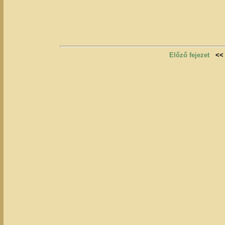
Előző fejezet
<<