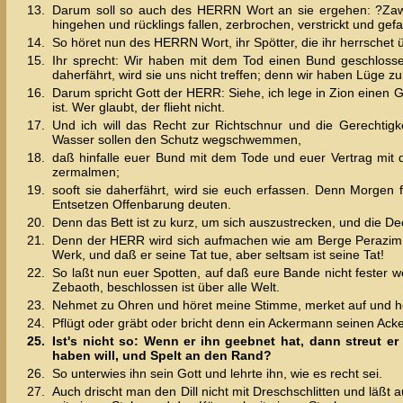
13.
Darum soll so auch des HERRN Wort an sie ergehen: ?Zawl
hingehen und rücklings fallen, zerbrochen, verstrickt und ge
14.
So höret nun des HERRN Wort, ihr Spötter, die ihr herrschet ü
15.
Ihr sprecht: Wir haben mit dem Tod einen Bund geschloss
daherfährt, wird sie uns nicht treffen; denn wir haben Lüge 
16.
Darum spricht Gott der HERR: Siehe, ich lege in Zion einen G
ist. Wer glaubt, der flieht nicht.
17.
Und ich will das Recht zur Richtschnur und die Gerechtig
Wasser sollen den Schutz wegschwemmen,
18.
daß hinfalle euer Bund mit dem Tode und euer Vertrag mit d
zermalmen;
19.
sooft sie daherfährt, wird sie euch erfassen. Denn Morge
Entsetzen Offenbarung deuten.
20.
Denn das Bett ist zu kurz, um sich auszustrecken, und die D
21.
Denn der HERR wird sich aufmachen wie am Berge Perazim un
Werk, und daß er seine Tat tue, aber seltsam ist seine Tat!
22.
So laßt nun euer Spotten, auf daß eure Bande nicht fester
Zebaoth, beschlossen ist über alle Welt.
23.
Nehmet zu Ohren und höret meine Stimme, merket auf und h
24.
Pflügt oder gräbt oder bricht denn ein Ackermann seinen Ack
25.
Ist's nicht so: Wenn er ihn geebnet hat, dann streut er
haben will, und Spelt an den Rand?
26.
So unterwies ihn sein Gott und lehrte ihn, wie es recht sei.
27.
Auch drischt man den Dill nicht mit Dreschschlitten und läß