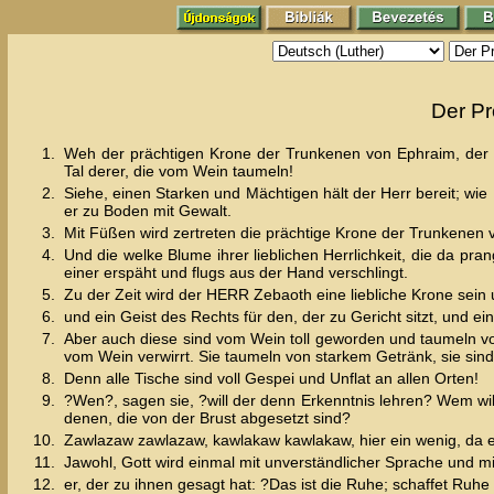
Der Pr
1.
Weh der prächtigen Krone der Trunkenen von Ephraim, der we
Tal derer, die vom Wein taumeln!
2.
Siehe, einen Starken und Mächtigen hält der Herr bereit; wie H
er zu Boden mit Gewalt.
3.
Mit Füßen wird zertreten die prächtige Krone der Trunkenen 
4.
Und die welke Blume ihrer lieblichen Herrlichkeit, die da pr
einer erspäht und flugs aus der Hand verschlingt.
5.
Zu der Zeit wird der HERR Zebaoth eine liebliche Krone sein 
6.
und ein Geist des Rechts für den, der zu Gericht sitzt, und e
7.
Aber auch diese sind vom Wein toll geworden und taumeln von
vom Wein verwirrt. Sie taumeln von starkem Getränk, sie si
8.
Denn alle Tische sind voll Gespei und Unflat an allen Orten!
9.
?Wen?, sagen sie, ?will der denn Erkenntnis lehren? Wem wil
denen, die von der Brust abgesetzt sind?
10.
Zawlazaw zawlazaw, kawlakaw kawlakaw, hier ein wenig, da e
11.
Jawohl, Gott wird einmal mit unverständlicher Sprache und m
12.
er, der zu ihnen gesagt hat: ?Das ist die Ruhe; schaffet Ruhe