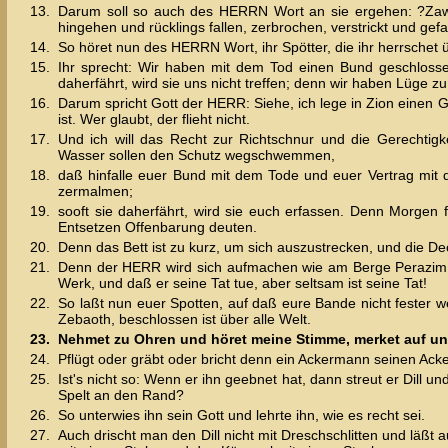
13.
Darum soll so auch des HERRN Wort an sie ergehen: ?Zawl
hingehen und rücklings fallen, zerbrochen, verstrickt und ge
14.
So höret nun des HERRN Wort, ihr Spötter, die ihr herrschet ü
15.
Ihr sprecht: Wir haben mit dem Tod einen Bund geschloss
daherfährt, wird sie uns nicht treffen; denn wir haben Lüge 
16.
Darum spricht Gott der HERR: Siehe, ich lege in Zion einen G
ist. Wer glaubt, der flieht nicht.
17.
Und ich will das Recht zur Richtschnur und die Gerechtig
Wasser sollen den Schutz wegschwemmen,
18.
daß hinfalle euer Bund mit dem Tode und euer Vertrag mit d
zermalmen;
19.
sooft sie daherfährt, wird sie euch erfassen. Denn Morge
Entsetzen Offenbarung deuten.
20.
Denn das Bett ist zu kurz, um sich auszustrecken, und die D
21.
Denn der HERR wird sich aufmachen wie am Berge Perazim un
Werk, und daß er seine Tat tue, aber seltsam ist seine Tat!
22.
So laßt nun euer Spotten, auf daß eure Bande nicht fester
Zebaoth, beschlossen ist über alle Welt.
23.
Nehmet zu Ohren und höret meine Stimme, merket auf un
24.
Pflügt oder gräbt oder bricht denn ein Ackermann seinen Ack
25.
Ist's nicht so: Wenn er ihn geebnet hat, dann streut er Dill u
Spelt an den Rand?
26.
So unterwies ihn sein Gott und lehrte ihn, wie es recht sei.
27.
Auch drischt man den Dill nicht mit Dreschschlitten und läß