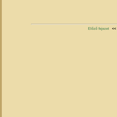
Előző fejezet
<<