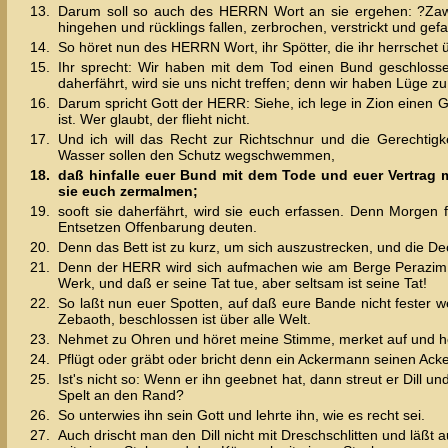
13.
Darum soll so auch des HERRN Wort an sie ergehen: ?Zawl
hingehen und rücklings fallen, zerbrochen, verstrickt und ge
14.
So höret nun des HERRN Wort, ihr Spötter, die ihr herrschet ü
15.
Ihr sprecht: Wir haben mit dem Tod einen Bund geschloss
daherfährt, wird sie uns nicht treffen; denn wir haben Lüge 
16.
Darum spricht Gott der HERR: Siehe, ich lege in Zion einen G
ist. Wer glaubt, der flieht nicht.
17.
Und ich will das Recht zur Richtschnur und die Gerechtig
Wasser sollen den Schutz wegschwemmen,
18.
daß hinfalle euer Bund mit dem Tode und euer Vertrag m
sie euch zermalmen;
19.
sooft sie daherfährt, wird sie euch erfassen. Denn Morge
Entsetzen Offenbarung deuten.
20.
Denn das Bett ist zu kurz, um sich auszustrecken, und die D
21.
Denn der HERR wird sich aufmachen wie am Berge Perazim un
Werk, und daß er seine Tat tue, aber seltsam ist seine Tat!
22.
So laßt nun euer Spotten, auf daß eure Bande nicht fester
Zebaoth, beschlossen ist über alle Welt.
23.
Nehmet zu Ohren und höret meine Stimme, merket auf und h
24.
Pflügt oder gräbt oder bricht denn ein Ackermann seinen Ack
25.
Ist's nicht so: Wenn er ihn geebnet hat, dann streut er Dill u
Spelt an den Rand?
26.
So unterwies ihn sein Gott und lehrte ihn, wie es recht sei.
27.
Auch drischt man den Dill nicht mit Dreschschlitten und läß