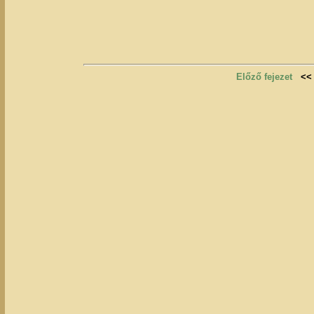
Előző fejezet
<<