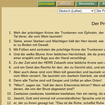
Der Pr
1.
Weh der prächtigen Krone der Trunkenen von Ephraim, der we
Tal derer, die vom Wein taumeln!
2.
Siehe, einen Starken und Mächtigen hält der Herr bereit; wie H
er zu Boden mit Gewalt.
3.
Mit Füßen wird zertreten die prächtige Krone der Trunkenen 
4.
Und die welke Blume ihrer lieblichen Herrlichkeit, die da pr
einer erspäht und flugs aus der Hand verschlingt.
5.
Zu der Zeit wird der HERR Zebaoth eine liebliche Krone sein 
6.
und ein Geist des Rechts für den, der zu Gericht sitzt, und e
7.
Aber auch diese sind vom Wein toll geworden und taumeln von
vom Wein verwirrt. Sie taumeln von starkem Getränk, sie si
8.
Denn alle Tische sind voll Gespei und Unflat an allen Orten!
9.
?Wen?, sagen sie, ?will der denn Erkenntnis lehren? Wem wil
denen, die von der Brust abgesetzt sind?
10.
Zawlazaw zawlazaw, kawlakaw kawlakaw, hier ein wenig, da e
11.
Jawohl, Gott wird einmal mit unverständlicher Sprache und m
12.
er, der zu ihnen gesagt hat: ?Das ist die Ruhe; schaffet Ruhe