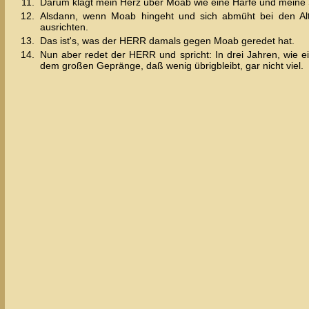
11.
Darum klagt mein Herz über Moab wie eine Harfe und meine 
12.
Alsdann, wenn Moab hingeht und sich abmüht bei den Alt
ausrichten.
13.
Das ist's, was der HERR damals gegen Moab geredet hat.
14.
Nun aber redet der HERR und spricht: In drei Jahren, wie ei
dem großen Gepränge, daß wenig übrigbleibt, gar nicht viel.