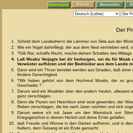
Der Pr
1.
Schickt dem Landesherrn die Lämmer von Sela aus der Wüst
2.
Wie ein Vogel dahinfliegt, der aus dem Nest vertrieben wird
3.
?Gib Rat, schaffe Recht, mache deinen Schatten des Mittags wi
4.
Laß Moabs Verjagte bei dir herbergen, sei du für Moab 
Verwüster aufhören und der Bedrücker aus dem Lande m
5.
Dann wird ein Thron bereitet werden aus Gnaden, daß einer i
fördere Gerechtigkeit.
6.
?Wir haben gehört von dem Hochmut Moabs, der so groß 
Geschwätz.?
7.
Darum wird ein Moabiter über den andern heulen, allesamt 
ganz zerschlagen.
8.
Denn die Fluren von Heschbon sind wüst geworden, der Weins
Reben zerschlagen, die bis nach Jaser reichten und sich zoge
9.
Darum weine ich mit Jaser um den Weinstock von Sibma
Kriegsgeschrei in deinen Herbst und deine Ernte gefallen,
10.
daß Freude und Wonne in den Gärten aufhören, und in den 
Keltern, dem Gesang ist ein Ende gemacht.