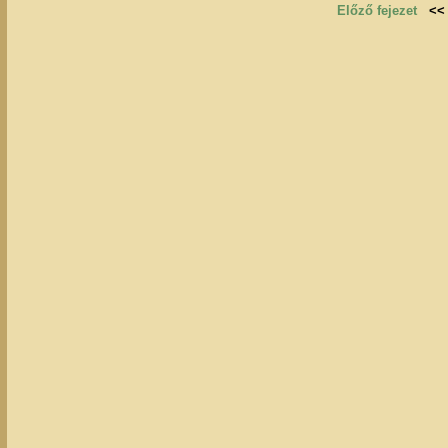
Előző fejezet
<<