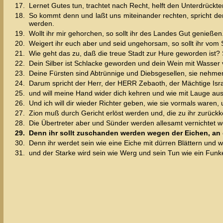
17.
Lernet Gutes tun, trachtet nach Recht, helft den Unterdrückt
18.
So kommt denn und laßt uns miteinander rechten, spricht der
werden.
19.
Wollt ihr mir gehorchen, so sollt ihr des Landes Gut genießen
20.
Weigert ihr euch aber und seid ungehorsam, so sollt ihr v
21.
Wie geht das zu, daß die treue Stadt zur Hure geworden ist? 
22.
Dein Silber ist Schlacke geworden und dein Wein mit Wasser v
23.
Deine Fürsten sind Abtrünnige und Diebsgesellen, sie nehme
24.
Darum spricht der Herr, der HERR Zebaoth, der Mächtige Is
25.
und will meine Hand wider dich kehren und wie mit Lauge aus
26.
Und ich will dir wieder Richter geben, wie sie vormals waren,
27.
Zion muß durch Gericht erlöst werden und, die zu ihr zurückk
28.
Die Übertreter aber und Sünder werden allesamt vernichte
29.
Denn ihr sollt zuschanden werden wegen der Eichen, an d
30.
Denn ihr werdet sein wie eine Eiche mit dürren Blättern und 
31.
und der Starke wird sein wie Werg und sein Tun wie ein Funk