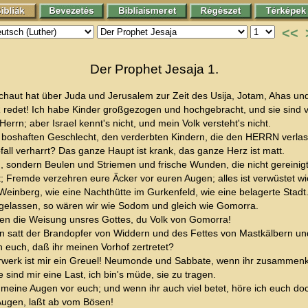
<<
Der Prophet Jesaja 1.
chaut hat über Juda und Jerusalem zur Zeit des Usija, Jotam, Ahas und
redet! Ich habe Kinder großgezogen und hochgebracht, und sie sind v
rrn; aber Israel kennt's nicht, und mein Volk versteht's nicht.
shaften Geschlecht, den verderbten Kindern, die den HERRN verlassen,
all verharrt? Das ganze Haupt ist krank, das ganze Herz ist matt.
 sondern Beulen und Striemen und frische Wunden, die nicht gereinigt
nt; Fremde verzehren eure Äcker vor euren Augen; alles ist verwüstet
m Weinberg, wie eine Nachthütte im Gurkenfeld, wie eine belagerte Stadt
gelassen, so wären wir wie Sodom und gleich wie Gomorra.
n die Weisung unsres Gottes, du Volk von Gomorra!
in satt der Brandopfer von Widdern und des Fettes von Mastkälbern un
 euch, daß ihr meinen Vorhof zertretet?
herwerk ist mir ein Greuel! Neumonde und Sabbate, wenn ihr zusammen
sind mir eine Last, ich bin's müde, sie zu tragen.
eine Augen vor euch; und wenn ihr auch viel betet, höre ich euch doch
Augen, laßt ab vom Bösen!