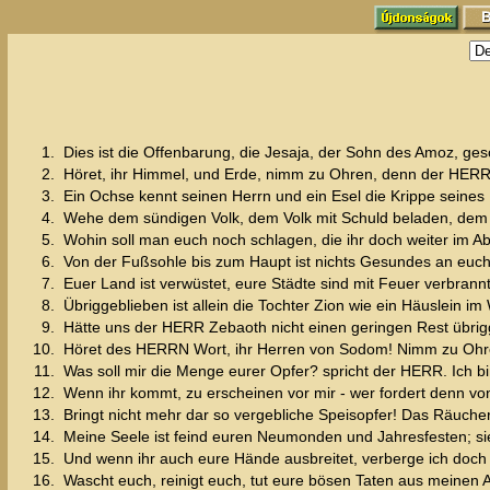
1.
Dies ist die Offenbarung, die Jesaja, der Sohn des Amoz, ges
2.
Höret, ihr Himmel, und Erde, nimm zu Ohren, denn der HERR 
3.
Ein Ochse kennt seinen Herrn und ein Esel die Krippe seines He
4.
Wehe dem sündigen Volk, dem Volk mit Schuld beladen, dem bo
5.
Wohin soll man euch noch schlagen, die ihr doch weiter im Abf
6.
Von der Fußsohle bis zum Haupt ist nichts Gesundes an euch,
7.
Euer Land ist verwüstet, eure Städte sind mit Feuer verbran
8.
Übriggeblieben ist allein die Tochter Zion wie ein Häuslein i
9.
Hätte uns der HERR Zebaoth nicht einen geringen Rest übrig
10.
Höret des HERRN Wort, ihr Herren von Sodom! Nimm zu Ohre
11.
Was soll mir die Menge eurer Opfer? spricht der HERR. Ich b
12.
Wenn ihr kommt, zu erscheinen vor mir - wer fordert denn von
13.
Bringt nicht mehr dar so vergebliche Speisopfer! Das Räuc
14.
Meine Seele ist feind euren Neumonden und Jahresfesten; sie 
15.
Und wenn ihr auch eure Hände ausbreitet, verberge ich doch m
16.
Wascht euch, reinigt euch, tut eure bösen Taten aus meinen 