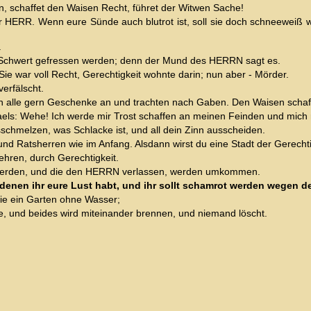
en, schaffet den Waisen Recht, führet der Witwen Sache!
 HERR. Wenn eure Sünde auch blutrot ist, soll sie doch schneeweiß wer
.
om Schwert gefressen werden; denn der Mund des HERRN sagt es.
Sie war voll Recht, Gerechtigkeit wohnte darin; nun aber - Mörder.
erfälscht.
n alle gern Geschenke an und trachten nach Gaben. Den Waisen schaffe
raels: Wehe! Ich werde mir Trost schaffen an meinen Feinden und mic
schmelzen, was Schlacke ist, und all dein Zinn ausscheiden.
 und Ratsherren wie im Anfang. Alsdann wirst du eine Stadt der Gerecht
ehren, durch Gerechtigkeit.
t werden, und die den HERRN verlassen, werden umkommen.
enen ihr eure Lust habt, und ihr sollt schamrot werden wegen der 
wie ein Garten ohne Wasser;
e, und beides wird miteinander brennen, und niemand löscht.