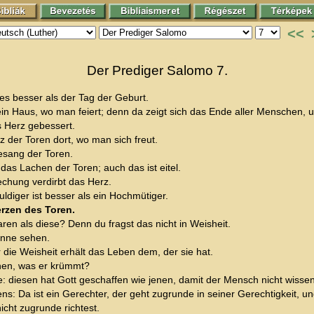
<<
Der Prediger Salomo 7.
des besser als der Tag der Geburt.
n ein Haus, wo man feiert; denn da zeigt sich das Ende aller Menschen
s Herz gebessert.
z der Toren dort, wo man sich freut.
esang der Toren.
as Lachen der Toren; auch das ist eitel.
chung verdirbt das Herz.
ldiger ist besser als ein Hochmütiger.
erzen des Toren.
ren als diese? Denn du fragst das nicht in Weisheit.
Sonne sehen.
die Weisheit erhält das Leben dem, der sie hat.
hen, was er krümmt?
iesen hat Gott geschaffen wie jenen, damit der Mensch nicht wissen so
: Da ist ein Gerechter, der geht zugrunde in seiner Gerechtigkeit, und d
nicht zugrunde richtest.