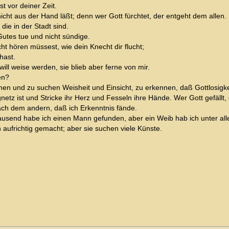
st vor deiner Zeit.
nicht aus der Hand läßt; denn wer Gott fürchtet, der entgeht dem allen.
ie in der Stadt sind.
utes tue und nicht sündige.
t hören müssest, wie dein Knecht dir flucht;
hast.
will weise werden, sie blieb aber ferne von mir.
den?
en und zu suchen Weisheit und Einsicht, zu erkennen, daß Gottlosigkeit 
gnetz ist und Stricke ihr Herz und Fesseln ihre Hände. Wer Gott gefällt,
nach dem andern, daß ich Erkenntnis fände.
tausend habe ich einen Mann gefunden, aber ein Weib hab ich unter all
aufrichtig gemacht; aber sie suchen viele Künste.