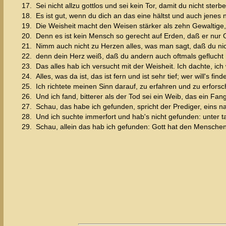
17.
Sei nicht allzu gottlos und sei kein Tor, damit du nicht sterbe
18.
Es ist gut, wenn du dich an das eine hältst und auch jenes 
19.
Die Weisheit macht den Weisen stärker als zehn Gewaltige, d
20.
Denn es ist kein Mensch so gerecht auf Erden, daß er nur G
21.
Nimm auch nicht zu Herzen alles, was man sagt, daß du nich
22.
denn dein Herz weiß, daß du andern auch oftmals geflucht 
23.
Das alles hab ich versucht mit der Weisheit. Ich dachte, ich 
24.
Alles, was da ist, das ist fern und ist sehr tief; wer will's fin
25.
Ich richtete meinen Sinn darauf, zu erfahren und zu erforsch
26.
Und ich fand, bitterer als der Tod sei ein Weib, das ein Fan
27.
Schau, das habe ich gefunden, spricht der Prediger, eins 
28.
Und ich suchte immerfort und hab's nicht gefunden: unter 
29.
Schau, allein das hab ich gefunden: Gott hat den Menschen 