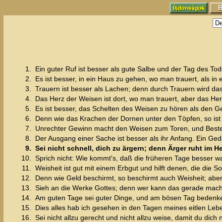
1.
Ein guter Ruf ist besser als gute Salbe und der Tag des To
2.
Es ist besser, in ein Haus zu gehen, wo man trauert, als i
3.
Trauern ist besser als Lachen; denn durch Trauern wird da
4.
Das Herz der Weisen ist dort, wo man trauert, aber das Her
5.
Es ist besser, das Schelten des Weisen zu hören als den G
6.
Denn wie das Krachen der Dornen unter den Töpfen, so ist d
7.
Unrechter Gewinn macht den Weisen zum Toren, und Beste
8.
Der Ausgang einer Sache ist besser als ihr Anfang. Ein Gedu
9.
Sei nicht schnell, dich zu ärgern; denn Ärger ruht im H
10.
Sprich nicht: Wie kommt's, daß die früheren Tage besser wa
11.
Weisheit ist gut mit einem Erbgut und hilft denen, die die 
12.
Denn wie Geld beschirmt, so beschirmt auch Weisheit; aber 
13.
Sieh an die Werke Gottes; denn wer kann das gerade mac
14.
Am guten Tage sei guter Dinge, und am bösen Tag bedenke: d
15.
Dies alles hab ich gesehen in den Tagen meines eitlen Lebens
16.
Sei nicht allzu gerecht und nicht allzu weise, damit du dich 