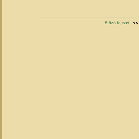
Előző fejezet
<<