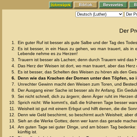
Der Pr
1.
Ein guter Ruf ist besser als gute Salbe und der Tag des Tode
2.
Es ist besser, in ein Haus zu gehen, wo man trauert, als in
Lebende nehme es zu Herzen!
3.
Trauern ist besser als Lachen; denn durch Trauern wird das 
4.
Das Herz der Weisen ist dort, wo man trauert, aber das Herz 
5.
Es ist besser, das Schelten des Weisen zu hören als den Ges
6.
Denn wie das Krachen der Dornen unter den Töpfen, so is
7.
Unrechter Gewinn macht den Weisen zum Toren, und Bestech
8.
Der Ausgang einer Sache ist besser als ihr Anfang. Ein Geduld
9.
Sei nicht schnell, dich zu ärgern; denn Ärger ruht im Herzen 
10.
Sprich nicht: Wie kommt's, daß die früheren Tage besser ware
11.
Weisheit ist gut mit einem Erbgut und hilft denen, die die So
12.
Denn wie Geld beschirmt, so beschirmt auch Weisheit; aber di
13.
Sieh an die Werke Gottes; denn wer kann das gerade mache
14.
Am guten Tage sei guter Dinge, und am bösen Tag bedenke: d
künftig ist.