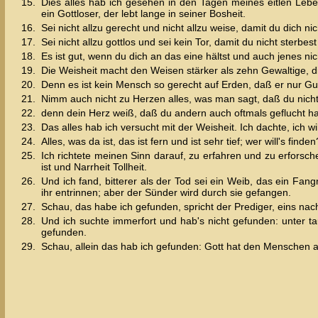
15.
Dies alles hab ich gesehen in den Tagen meines eitlen Leben
ein Gottloser, der lebt lange in seiner Bosheit.
16.
Sei nicht allzu gerecht und nicht allzu weise, damit du dich ni
17.
Sei nicht allzu gottlos und sei kein Tor, damit du nicht sterbest
18.
Es ist gut, wenn du dich an das eine hältst und auch jenes ni
19.
Die Weisheit macht den Weisen stärker als zehn Gewaltige, die
20.
Denn es ist kein Mensch so gerecht auf Erden, daß er nur Gu
21.
Nimm auch nicht zu Herzen alles, was man sagt, daß du nicht 
22.
denn dein Herz weiß, daß du andern auch oftmals geflucht ha
23.
Das alles hab ich versucht mit der Weisheit. Ich dachte, ich wi
24.
Alles, was da ist, das ist fern und ist sehr tief; wer will's finden
25.
Ich richtete meinen Sinn darauf, zu erfahren und zu erforsch
ist und Narrheit Tollheit.
26.
Und ich fand, bitterer als der Tod sei ein Weib, das ein Fang
ihr entrinnen; aber der Sünder wird durch sie gefangen.
27.
Schau, das habe ich gefunden, spricht der Prediger, eins na
28.
Und ich suchte immerfort und hab's nicht gefunden: unter t
gefunden.
29.
Schau, allein das hab ich gefunden: Gott hat den Menschen au