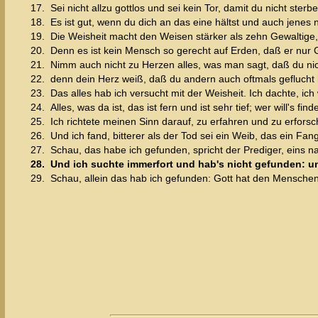
17.
Sei nicht allzu gottlos und sei kein Tor, damit du nicht sterbe
18.
Es ist gut, wenn du dich an das eine hältst und auch jenes 
19.
Die Weisheit macht den Weisen stärker als zehn Gewaltige, d
20.
Denn es ist kein Mensch so gerecht auf Erden, daß er nur G
21.
Nimm auch nicht zu Herzen alles, was man sagt, daß du nich
22.
denn dein Herz weiß, daß du andern auch oftmals geflucht 
23.
Das alles hab ich versucht mit der Weisheit. Ich dachte, ich 
24.
Alles, was da ist, das ist fern und ist sehr tief; wer will's fin
25.
Ich richtete meinen Sinn darauf, zu erfahren und zu erforsch
26.
Und ich fand, bitterer als der Tod sei ein Weib, das ein Fan
27.
Schau, das habe ich gefunden, spricht der Prediger, eins 
28.
Und ich suchte immerfort und hab's nicht gefunden: un
29.
Schau, allein das hab ich gefunden: Gott hat den Menschen 