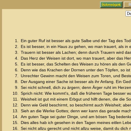
1.
Ein guter Ruf ist besser als gute Salbe und der Tag des To
2.
Es ist besser, in ein Haus zu gehen, wo man trauert, als i
3.
Trauern ist besser als Lachen; denn durch Trauern wird da
4.
Das Herz der Weisen ist dort, wo man trauert, aber das Her
5.
Es ist besser, das Schelten des Weisen zu hören als den G
6.
Denn wie das Krachen der Dornen unter den Töpfen, so ist d
7.
Unrechter Gewinn macht den Weisen zum Toren, und Beste
8.
Der Ausgang einer Sache ist besser als ihr Anfang. Ein Gedu
9.
Sei nicht schnell, dich zu ärgern; denn Ärger ruht im Herze
10.
Sprich nicht: Wie kommt's, daß die früheren Tage besser wa
11.
Weisheit ist gut mit einem Erbgut und hilft denen, die die 
12.
Denn wie Geld beschirmt, so beschirmt auch Weisheit; aber 
13.
Sieh an die Werke Gottes; denn wer kann das gerade mac
14.
Am guten Tage sei guter Dinge, und am bösen Tag bedenke: d
15.
Dies alles hab ich gesehen in den Tagen meines eitlen Lebens
16.
Sei nicht allzu gerecht und nicht allzu weise, damit du dich 