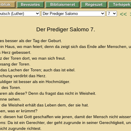
<<
Der Prediger Salomo 7.
des besser als der Tag der Geburt.
n ein Haus, wo man feiert; denn da zeigt sich das Ende aller Menschen
s Herz gebessert.
z der Toren dort, wo man sich freut.
esang der Toren.
as Lachen der Toren; auch das ist eitel.
chung verdirbt das Herz.
ldiger ist besser als ein Hochmütiger.
n des Toren.
ren als diese? Denn du fragst das nicht in Weisheit.
Sonne sehen.
die Weisheit erhält das Leben dem, der sie hat.
hen, was er krümmt?
iesen hat Gott geschaffen wie jenen, damit der Mensch nicht wissen so
: Da ist ein Gerechter, der geht zugrunde in seiner Gerechtigkeit, und d
nicht zugrunde richtest.