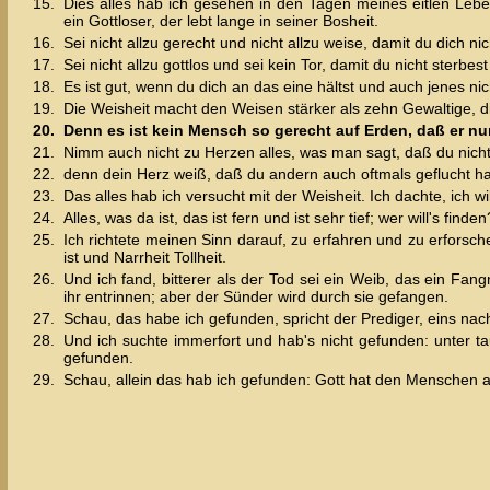
15.
Dies alles hab ich gesehen in den Tagen meines eitlen Leben
ein Gottloser, der lebt lange in seiner Bosheit.
16.
Sei nicht allzu gerecht und nicht allzu weise, damit du dich ni
17.
Sei nicht allzu gottlos und sei kein Tor, damit du nicht sterbest
18.
Es ist gut, wenn du dich an das eine hältst und auch jenes ni
19.
Die Weisheit macht den Weisen stärker als zehn Gewaltige, die
20.
Denn es ist kein Mensch so gerecht auf Erden, daß er nu
21.
Nimm auch nicht zu Herzen alles, was man sagt, daß du nicht 
22.
denn dein Herz weiß, daß du andern auch oftmals geflucht ha
23.
Das alles hab ich versucht mit der Weisheit. Ich dachte, ich wi
24.
Alles, was da ist, das ist fern und ist sehr tief; wer will's finden
25.
Ich richtete meinen Sinn darauf, zu erfahren und zu erforsch
ist und Narrheit Tollheit.
26.
Und ich fand, bitterer als der Tod sei ein Weib, das ein Fang
ihr entrinnen; aber der Sünder wird durch sie gefangen.
27.
Schau, das habe ich gefunden, spricht der Prediger, eins na
28.
Und ich suchte immerfort und hab's nicht gefunden: unter t
gefunden.
29.
Schau, allein das hab ich gefunden: Gott hat den Menschen au