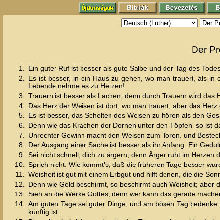
Der Pr
1.
Ein guter Ruf ist besser als gute Salbe und der Tag des Tode
2.
Es ist besser, in ein Haus zu gehen, wo man trauert, als in
Lebende nehme es zu Herzen!
3.
Trauern ist besser als Lachen; denn durch Trauern wird das 
4.
Das Herz der Weisen ist dort, wo man trauert, aber das Herz 
5.
Es ist besser, das Schelten des Weisen zu hören als den Ges
6.
Denn wie das Krachen der Dornen unter den Töpfen, so ist das
7.
Unrechter Gewinn macht den Weisen zum Toren, und Bestech
8.
Der Ausgang einer Sache ist besser als ihr Anfang. Ein Geduld
9.
Sei nicht schnell, dich zu ärgern; denn Ärger ruht im Herzen 
10.
Sprich nicht: Wie kommt's, daß die früheren Tage besser ware
11.
Weisheit ist gut mit einem Erbgut und hilft denen, die die So
12.
Denn wie Geld beschirmt, so beschirmt auch Weisheit; aber di
13.
Sieh an die Werke Gottes; denn wer kann das gerade mache
14.
Am guten Tage sei guter Dinge, und am bösen Tag bedenke: d
künftig ist.