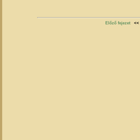
Előző fejezet
<<