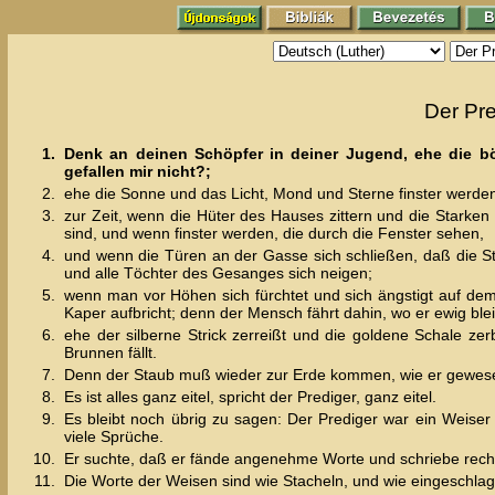
Der Pr
1.
Denk an deinen Schöpfer in deiner Jugend, ehe die b
gefallen mir nicht?;
2.
ehe die Sonne und das Licht, Mond und Sterne finster wer
3.
zur Zeit, wenn die Hüter des Hauses zittern und die Starke
sind, und wenn finster werden, die durch die Fenster sehen,
4.
und wenn die Türen an der Gasse sich schließen, daß die Sti
und alle Töchter des Gesanges sich neigen;
5.
wenn man vor Höhen sich fürchtet und sich ängstigt auf d
Kaper aufbricht; denn der Mensch fährt dahin, wo er ewig ble
6.
ehe der silberne Strick zerreißt und die goldene Schale ze
Brunnen fällt.
7.
Denn der Staub muß wieder zur Erde kommen, wie er gewesen 
8.
Es ist alles ganz eitel, spricht der Prediger, ganz eitel.
9.
Es bleibt noch übrig zu sagen: Der Prediger war ein Weiser
viele Sprüche.
10.
Er suchte, daß er fände angenehme Worte und schriebe recht
11.
Die Worte der Weisen sind wie Stacheln, und wie eingeschlag