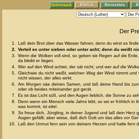
Der Pr
1.
Laß dein Brot über das Wasser fahren; denn du wirst es finde
2.
Verteil es unter sieben oder unter acht; denn du weißt n
3.
Wenn die Wolken voll sind, so geben sie Regen auf die Erde, 
da bleibt er liegen.
4.
Wer auf den Wind achtet, der sät nicht, und wer auf die Wolken
5.
Gleichwie du nicht weißt, welchen Weg der Wind nimmt und w
nicht wissen, der alles wirkt.
6.
Am Morgen säe deinen Samen, und laß deine Hand bis zum A
oder ob beides miteinander gut gerät.
7.
Es ist das Licht süß, und den Augen lieblich, die Sonne zu se
8.
Denn wenn ein Mensch viele Jahre lebt, so sei er fröhlich in i
was kommt, ist eitel.
9.
So freue dich, Jüngling, in deiner Jugend und laß dein Herz 
Augen gefällt; aber wisse, daß dich Gott um das alles vor Ger
10.
Laß den Unmut fern sein von deinem Herzen und halte fern da