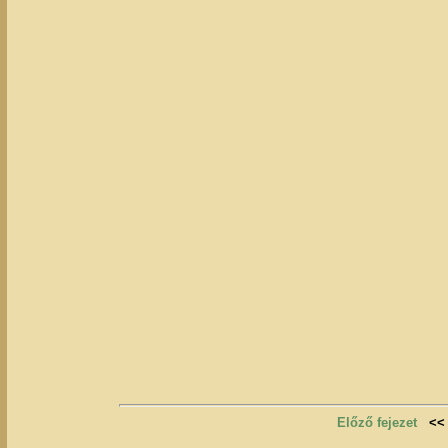
Előző fejezet
<<