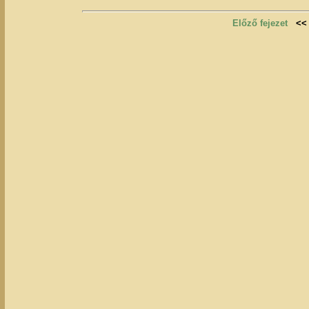
Előző fejezet
<<