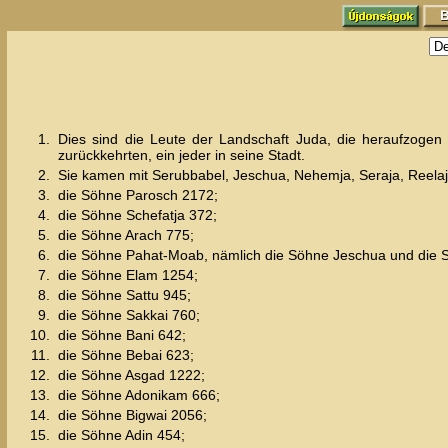
1.
Dies sind die Leute der Landschaft Juda, die heraufzoge
zurückkehrten, ein jeder in seine Stadt.
2.
Sie kamen mit Serubbabel, Jeschua, Nehemja, Seraja, Reelaja
3.
die Söhne Parosch 2172;
4.
die Söhne Schefatja 372;
5.
die Söhne Arach 775;
6.
die Söhne Pahat-Moab, nämlich die Söhne Jeschua und die 
7.
die Söhne Elam 1254;
8.
die Söhne Sattu 945;
9.
die Söhne Sakkai 760;
10.
die Söhne Bani 642;
11.
die Söhne Bebai 623;
12.
die Söhne Asgad 1222;
13.
die Söhne Adonikam 666;
14.
die Söhne Bigwai 2056;
15.
die Söhne Adin 454;