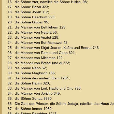
16.
die Söhne Ater, nämlich die Söhne Hiskia, 98;
17.
die Söhne Bezai 323;
18.
die Söhne Jorah 112;
19.
die Söhne Haschum 223;
20.
die Söhne Gibbar 95;
21.
die Männer von Bethlehem 123;
22.
die Männer von Netofa 56;
23.
die Männer von Anatot 128;
24.
die Männer von Bet-Asmawet 42;
25.
die Männer von Kirjat-Jearim, Kefira und Beerot 743;
26.
die Männer von Rama und Geba 621;
27.
die Männer von Michmas 122;
28.
die Männer von Bethel und Ai 223;
29.
die Söhne Nebo 52;
30.
die Söhne Magbisch 156;
31.
die Söhne des andern Elam 1254;
32.
die Söhne Harim 320;
33.
die Männer von Lod, Hadid und Ono 725;
34.
die Männer von Jericho 345;
35.
die Söhne Senaa 3630.
36.
Die Zahl der Priester: die Söhne Jedaja, nämlich das Haus J
37.
die Söhne Immer 1052;
38.
die Söhne Paschhur 1247;