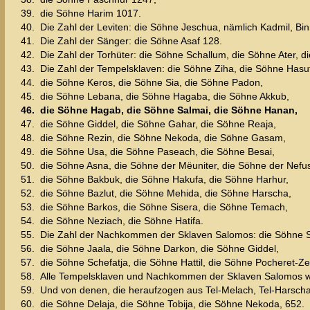
39.
die Söhne Harim 1017.
40.
Die Zahl der Leviten: die Söhne Jeschua, nämlich Kadmil, Bi
41.
Die Zahl der Sänger: die Söhne Asaf 128.
42.
Die Zahl der Torhüter: die Söhne Schallum, die Söhne Ater, 
43.
Die Zahl der Tempelsklaven: die Söhne Ziha, die Söhne Hasu
44.
die Söhne Keros, die Söhne Sia, die Söhne Padon,
45.
die Söhne Lebana, die Söhne Hagaba, die Söhne Akkub,
46.
die Söhne Hagab, die Söhne Salmai, die Söhne Hanan,
47.
die Söhne Giddel, die Söhne Gahar, die Söhne Reaja,
48.
die Söhne Rezin, die Söhne Nekoda, die Söhne Gasam,
49.
die Söhne Usa, die Söhne Paseach, die Söhne Besai,
50.
die Söhne Asna, die Söhne der Mëuniter, die Söhne der Nefusi
51.
die Söhne Bakbuk, die Söhne Hakufa, die Söhne Harhur,
52.
die Söhne Bazlut, die Söhne Mehida, die Söhne Harscha,
53.
die Söhne Barkos, die Söhne Sisera, die Söhne Temach,
54.
die Söhne Neziach, die Söhne Hatifa.
55.
Die Zahl der Nachkommen der Sklaven Salomos: die Söhne So
56.
die Söhne Jaala, die Söhne Darkon, die Söhne Giddel,
57.
die Söhne Schefatja, die Söhne Hattil, die Söhne Pocheret-Z
58.
Alle Tempelsklaven und Nachkommen der Sklaven Salomos
59.
Und von denen, die heraufzogen aus Tel-Melach, Tel-Harsch
60.
die Söhne Delaja, die Söhne Tobija, die Söhne Nekoda, 652.