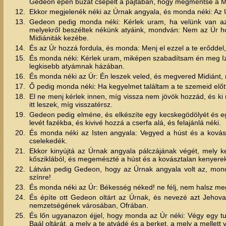
Gedeon épen búzát csépelt a pajtában, hogy megmentse a Mid
12.
Ekkor megjelenék néki az Úrnak angyala, és monda néki: Az Úr
13.
Gedeon pedig monda néki: Kérlek uram, ha velünk van az
melyekről beszéltek nékünk atyáink, mondván: Nem az Úr hoz
Midiániták kezébe.
14.
És az Úr hozzá fordula, és monda: Menj el ezzel a te erődde
15.
És monda néki: Kérlek uram, miképen szabadítsam én meg 
legkisebb atyámnak házában.
16.
És monda néki az Úr: Én leszek veled, és megvered Midiánt, 
17.
Ő pedig monda néki: Ha kegyelmet találtam a te szemeid előtt,
18.
El ne menj kérlek innen, míg vissza nem jövök hozzád, és 
itt leszek, míg visszatérsz.
19.
Gedeon pedig elméne, és elkészíte egy kecskegödölyét és egy
levét fazékba, és kivivé hozzá a cserfa alá, és felajánlá néki.
20.
És monda néki az Isten angyala: Vegyed a húst és a kovászt
cselekedék.
21.
Ekkor kinyújtá az Úrnak angyala pálczájának végét, mely ke
kősziklából, és megemészté a húst és a kovásztalan kenyereke
22.
Látván pedig Gedeon, hogy az Úrnak angyala volt az, mon
színre!
23.
És monda néki az Úr: Békesség néked! ne félj, nem halsz me
24.
És építe ott Gedeon oltárt az Úrnak, és nevezé azt Jeho
nemzetségének városában, Ofrában.
25.
És lőn ugyanazon éjjel, hogy monda az Úr néki: Végy egy tul
Baál oltárát, a mely a te atyádé és a berket, a mely a mellett 