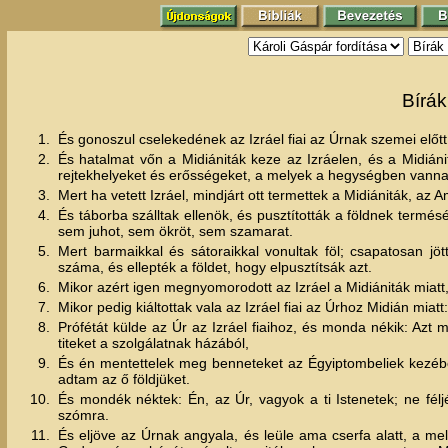
Bírák
1.
És gonoszul cselekedének az Izráel fiai az Úrnak szemei előtt
2.
És hatalmat vőn a Midiániták keze az Izráelen, és a Midiánit
rejtekhelyeket és erősségeket, a melyek a hegységben vanna
3.
Mert ha vetett Izráel, mindjárt ott termettek a Midiániták, az A
4.
És táborba szálltak ellenök, és pusztították a földnek termé
sem juhot, sem ökröt, sem szamarat.
5.
Mert barmaikkal és sátoraikkal vonultak föl; csapatosan 
száma, és ellepték a földet, hogy elpusztítsák azt.
6.
Mikor azért igen megnyomorodott az Izráel a Midiániták miatt, 
7.
Mikor pedig kiáltottak vala az Izráel fiai az Úrhoz Midián miatt:
8.
Prófétát külde az Úr az Izráel fiaihoz, és monda nékik: Azt mo
titeket a szolgálatnak házából,
9.
És én mentettelek meg benneteket az Égyiptombeliek kezéből
adtam az ő földjüket.
10.
És mondék néktek: Én, az Úr, vagyok a ti Istenetek; ne félj
szómra.
11.
És eljöve az Úrnak angyala, és leüle ama cserfa alatt, a me