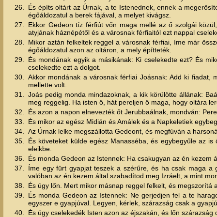
26.
És építs oltárt az Úrnak, a te Istenednek, ennek a megerősít
égőáldozatul a berek fájával, a melyet kivágsz.
27.
Ekkor Gedeon tíz férfiút vőn maga mellé az ő szolgái közül
atyjának háznépétől és a városnak férfiaitól ezt nappal csele
28.
Mikor aztán felkeltek reggel a városnak férfiai, íme már össz
égőáldozatul azon az oltáron, a mely építteték.
29.
És mondának egyik a másikának: Ki cselekedte ezt? És mik
cselekedte ezt a dolgot.
30.
Akkor mondának a városnak férfiai Joásnak: Add ki fiadat, me
mellette volt.
31.
Joás pedig monda mindazoknak, a kik körülötte állának: Baálér
meg reggelig. Ha isten ő, hát pereljen ő maga, hogy oltára ler
32.
És azon a napon elnevezték őt Jerubbaálnak, mondván: Perelje
33.
És mikor az egész Midián és Amálek és a Napkeletiek egybegyű
34.
Az Úrnak lelke megszállotta Gedeont, és megfúván a harsoná
35.
És követeket külde egész Manasséba, és egybegyűle az is ő
eleikbe.
36.
És monda Gedeon az Istennek: Ha csakugyan az én kezem ált
37.
Íme egy fürt gyapjat teszek a szérűre, és ha csak maga a 
valóban az én kezem által szabadítod meg Izráelt, a mint mo
38.
És úgy lőn. Mert mikor másnap reggel felkelt, és megszorítá a 
39.
És monda Gedeon az Istennek: Ne gerjedjen fel a te harago
egyszer e gyapjúval. Legyen, kérlek, szárazság csak a gyapj
40.
És úgy cselekedék Isten azon az éjszakán, és lőn szárazság