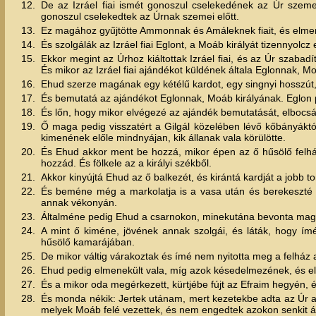
12.
De az Izráel fiai ismét gonoszul cselekedének az Úr szemei 
gonoszul cselekedtek az Úrnak szemei előtt.
13.
Ez magához gyűjtötte Ammonnak és Amáleknek fiait, és elment,
14.
És szolgálák az Izráel fiai Eglont, a Moáb királyát tizennyolcz
15.
Ekkor megint az Úrhoz kiáltottak Izráel fiai, és az Úr szabadít
És mikor az Izráel fiai ajándékot küldének általa Eglonnak, M
16.
Ehud szerze magának egy kétélű kardot, egy singnyi hosszút, 
17.
És bemutatá az ajándékot Eglonnak, Moáb királyának. Eglon 
18.
És lőn, hogy mikor elvégezé az ajándék bemutatását, elbocsát
19.
Ő maga pedig visszatért a Gilgál közelében lévő kőbányáktó
kimenének előle mindnyájan, kik állanak vala körülötte.
20.
És Ehud akkor ment be hozzá, mikor épen az ő hűsölő fel
hozzád. És fölkele az a királyi székből.
21.
Akkor kinyújtá Ehud az ő balkezét, és kirántá kardját a jobb 
22.
És beméne még a markolatja is a vasa után és berekeszté a
annak vékonyán.
23.
Általméne pedig Ehud a csarnokon, minekutána bevonta maga u
24.
A mint ő kiméne, jövének annak szolgái, és láták, hogy ím
hűsölő kamarájában.
25.
De mikor váltig várakoztak és ímé nem nyitotta meg a felház aj
26.
Ehud pedig elmenekült vala, míg azok késedelmezének, és elh
27.
És a mikor oda megérkezett, kürtjébe fújt az Efraim hegyén, és
28.
És monda nékik: Jertek utánam, mert kezetekbe adta az Úr a t
melyek Moáb felé vezettek, és nem engedtek azokon senkit ált