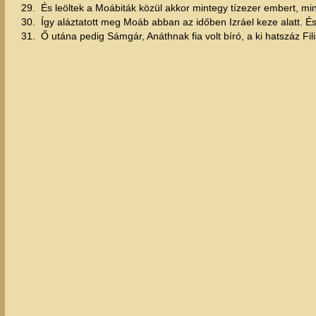
29.
És leöltek a Moábiták közül akkor mintegy tízezer embert, min
30.
Így aláztatott meg Moáb abban az időben Izráel keze alatt. 
31.
Ő utána pedig Sámgár, Anáthnak fia volt bíró, a ki hatszáz Fil