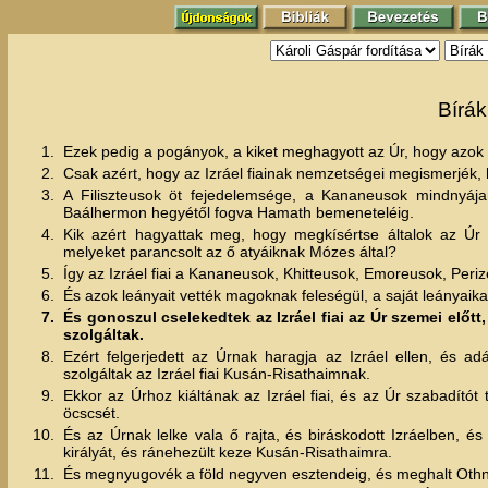
Bírák
1.
Ezek pedig a pogányok, a kiket meghagyott az Úr, hogy azok ál
2.
Csak azért, hogy az Izráel fiainak nemzetségei megismerjék, 
3.
A Filiszteusok öt fejedelemsége, a Kananeusok mindnyáj
Baálhermon hegyétől fogva Hamath bemeneteléig.
4.
Kik azért hagyattak meg, hogy megkísértse általok az Úr
melyeket parancsolt az ő atyáiknak Mózes által?
5.
Így az Izráel fiai a Kananeusok, Khitteusok, Emoreusok, Peri
6.
És azok leányait vették magoknak feleségül, a saját leányaika
7.
És gonoszul cselekedtek az Izráel fiai az Úr szemei előtt
szolgáltak.
8.
Ezért felgerjedett az Úrnak haragja az Izráel ellen, és 
szolgáltak az Izráel fiai Kusán-Risathaimnak.
9.
Ekkor az Úrhoz kiáltának az Izráel fiai, és az Úr szabadítót 
öcscsét.
10.
És az Úrnak lelke vala ő rajta, és biráskodott Izráelben,
királyát, és ránehezült keze Kusán-Risathaimra.
11.
És megnyugovék a föld negyven esztendeig, és meghalt Othnie