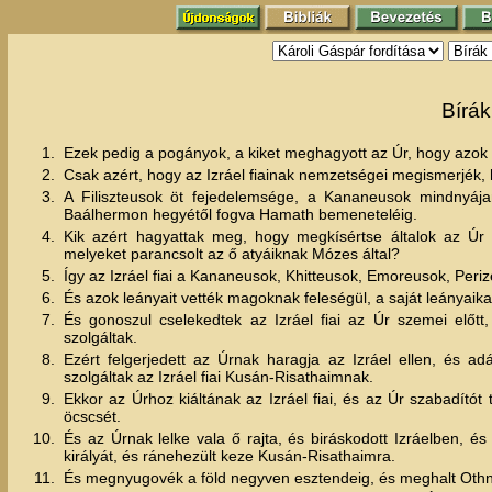
Bírák
1.
Ezek pedig a pogányok, a kiket meghagyott az Úr, hogy azok ál
2.
Csak azért, hogy az Izráel fiainak nemzetségei megismerjék, 
3.
A Filiszteusok öt fejedelemsége, a Kananeusok mindnyáj
Baálhermon hegyétől fogva Hamath bemeneteléig.
4.
Kik azért hagyattak meg, hogy megkísértse általok az Úr
melyeket parancsolt az ő atyáiknak Mózes által?
5.
Így az Izráel fiai a Kananeusok, Khitteusok, Emoreusok, Peri
6.
És azok leányait vették magoknak feleségül, a saját leányaika
7.
És gonoszul cselekedtek az Izráel fiai az Úr szemei előtt
szolgáltak.
8.
Ezért felgerjedett az Úrnak haragja az Izráel ellen, és 
szolgáltak az Izráel fiai Kusán-Risathaimnak.
9.
Ekkor az Úrhoz kiáltának az Izráel fiai, és az Úr szabadítót 
öcscsét.
10.
És az Úrnak lelke vala ő rajta, és biráskodott Izráelben,
királyát, és ránehezült keze Kusán-Risathaimra.
11.
És megnyugovék a föld negyven esztendeig, és meghalt Othnie