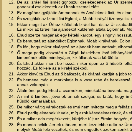
12.
De az Izráel fiai ismét gonoszul cselekedének az Úr szemei 
gonoszul cselekedtek az Úrnak szemei előtt.
13.
Ez magához gyűjtötte Ammonnak és Amáleknek fiait, és elment,
14.
És szolgálák az Izráel fiai Eglont, a Moáb királyát tizennyolcz
15.
Ekkor megint az Úrhoz kiáltottak Izráel fiai, és az Úr szabadít
És mikor az Izráel fiai ajándékot küldének általa Eglonnak, M
16.
Ehud szerze magának egy kétélű kardot, egy singnyi hosszút, 
17.
És bemutatá az ajándékot Eglonnak, Moáb királyának. Eglon 
18.
És lőn, hogy mikor elvégezé az ajándék bemutatását, elbocsát
19.
Ő maga pedig visszatért a Gilgál közelében lévő kőbányáktó
kimenének előle mindnyájan, kik állanak vala körülötte.
20.
És Ehud akkor ment be hozzá, mikor épen az ő hűsölő fel
hozzád. És fölkele az a királyi székből.
21.
Akkor kinyújtá Ehud az ő balkezét, és kirántá kardját a jobb 
22.
És beméne még a markolatja is a vasa után és berekeszté a
annak vékonyán.
23.
Általméne pedig Ehud a csarnokon, minekutána bevonta maga u
24.
A mint ő kiméne, jövének annak szolgái, és láták, hogy ím
hűsölő kamarájában.
25.
De mikor váltig várakoztak és ímé nem nyitotta meg a felház aj
26.
Ehud pedig elmenekült vala, míg azok késedelmezének, és elh
27.
És a mikor oda megérkezett, kürtjébe fújt az Efraim hegyén, és
28.
És monda nékik: Jertek utánam, mert kezetekbe adta az Úr a t
melyek Moáb felé vezettek, és nem engedtek azokon senkit ált