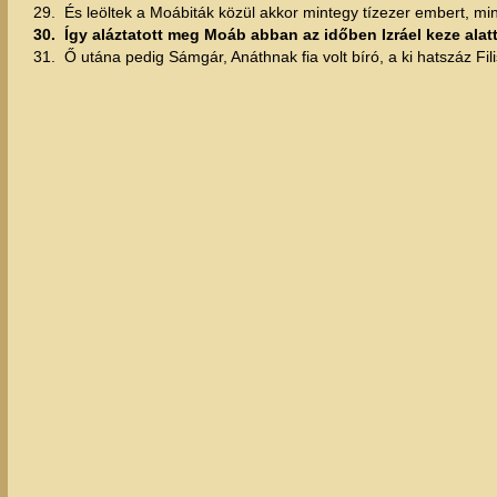
29.
És leöltek a Moábiták közül akkor mintegy tízezer embert, min
30.
Így aláztatott meg Moáb abban az időben Izráel keze ala
31.
Ő utána pedig Sámgár, Anáthnak fia volt bíró, a ki hatszáz Fil