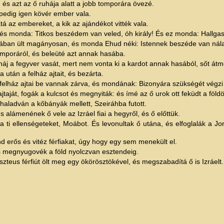
és azt az ő ruhája alatt a jobb tomporára övezé.
pedig igen kövér ember vala.
á az embereket, a kik az ajándékot vitték vala.
és monda: Titkos beszédem van veled, óh király! És ez monda: Hallgass
ban ült magányosan, és monda Ehud néki: Istennek beszéde van nálam t
tomporáról, és beleüté azt annak hasába.
áj a fegyver vasát, mert nem vonta ki a kardot annak hasából, sőt át
tán a felház ajtait, és bezárta.
a felház ajtai be vannak zárva, és mondának: Bizonyára szükségét végz
taját, fogák a kulcsot és megnyiták: és ímé az ő urok ott feküdt a föld
aladván a kőbányák mellett, Szeiráhba futott.
 alámenének ő vele az Izráel fiai a hegyről, és ő előttük.
 ti ellenségeteket, Moábot. És levonultak ő utána, és elfoglalák a J
d erős és vitéz férfiakat, úgy hogy egy sem menekült el.
És megnyugovék a föld nyolczvan esztendeig.
iszteus férfiút ölt meg egy ökörösztökével, és megszabadítá ő is Izráelt.