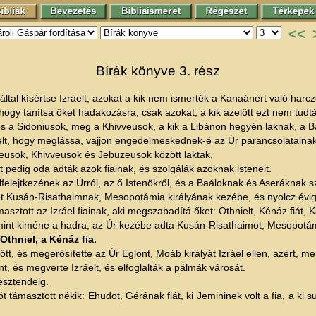
<<
Bírák könyve 3. rész
tal kísértse Izráelt, azokat a kik nem ismerték a Kanaánért való harcz
hogy tanítsa őket hadakozásra, csak azokat, a kik azelőtt ezt nem tudt
és a Sidoniusok, meg a Khivveusok, a kik a Libánon hegyén laknak, a
áelt, hogy meglássa, vajjon engedelmeskednek-é az Úr parancsolatainak
zeusok, Khivveusok és Jebuzeusok között laktak,
t pedig oda adták azok fiainak, és szolgálák azoknak isteneit.
elfelejtkezének az Úrról, az ő Istenökről, és a Baáloknak és Aseráknak s
ket Kusán-Risathaimnak, Mesopotámia királyának kezébe, és nyolcz évig 
masztott az Izráel fiainak, aki megszabadítá őket: Othnielt, Kénáz fiát, 
 a mint kiméne a hadra, az Úr kezébe adta Kusán-Risathaimot, Mesopotá
thniel, a Kénáz fia.
tt, és megerősítette az Úr Eglont, Moáb királyát Izráel ellen, azért, m
 és megverte Izráelt, és elfoglalták a pálmák városát.
 esztendeig.
ót támasztott nékik: Ehudot, Gérának fiát, ki Jemininek volt a fia, a ki s