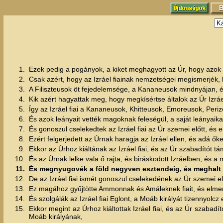
1.
Ezek pedig a pogányok, a kiket meghagyott az Úr, hogy azok ál
2.
Csak azért, hogy az Izráel fiainak nemzetségei megismerjék, 
3.
A Filiszteusok öt fejedelemsége, a Kananeusok mindnyájan, 
4.
Kik azért hagyattak meg, hogy megkísértse általok az Úr Izr
5.
Így az Izráel fiai a Kananeusok, Khitteusok, Emoreusok, Peri
6.
És azok leányait vették magoknak feleségül, a saját leányaika
7.
És gonoszul cselekedtek az Izráel fiai az Úr szemei előtt, és 
8.
Ezért felgerjedett az Úrnak haragja az Izráel ellen, és adá ő
9.
Ekkor az Úrhoz kiáltának az Izráel fiai, és az Úr szabadítót tá
10.
És az Úrnak lelke vala ő rajta, és biráskodott Izráelben, és
11.
És megnyugovék a föld negyven esztendeig, és meghalt O
12.
De az Izráel fiai ismét gonoszul cselekedének az Úr szemei elő
13.
Ez magához gyűjtötte Ammonnak és Amáleknek fiait, és elment,
14.
És szolgálák az Izráel fiai Eglont, a Moáb királyát tizennyolcz
15.
Ekkor megint az Úrhoz kiáltottak Izráel fiai, és az Úr szabadít
Moáb királyának,