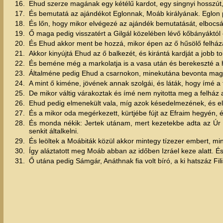
16.
Ehud szerze magának egy kétélű kardot, egy singnyi hosszút, 
17.
És bemutatá az ajándékot Eglonnak, Moáb királyának. Eglon 
18.
És lőn, hogy mikor elvégezé az ajándék bemutatását, elbocsát
19.
Ő maga pedig visszatért a Gilgál közelében lévő kőbányáktól 
20.
És Ehud akkor ment be hozzá, mikor épen az ő hűsölő felházá
21.
Akkor kinyújtá Ehud az ő balkezét, és kirántá kardját a jobb 
22.
És beméne még a markolatja is a vasa után és berekeszté a h
23.
Általméne pedig Ehud a csarnokon, minekutána bevonta maga u
24.
A mint ő kiméne, jövének annak szolgái, és láták, hogy ímé 
25.
De mikor váltig várakoztak és ímé nem nyitotta meg a felház aj
26.
Ehud pedig elmenekült vala, míg azok késedelmezének, és elh
27.
És a mikor oda megérkezett, kürtjébe fújt az Efraim hegyén, és
28.
És monda nékik: Jertek utánam, mert kezetekbe adta az Úr a
senkit általkelni.
29.
És leöltek a Moábiták közül akkor mintegy tízezer embert, min
30.
Így aláztatott meg Moáb abban az időben Izráel keze alatt. 
31.
Ő utána pedig Sámgár, Anáthnak fia volt bíró, a ki hatszáz Fil