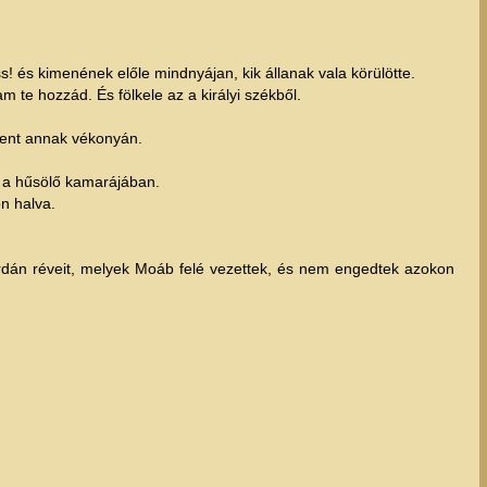
! és kimenének előle mindnyájan, kik állanak vala körülötte.
e hozzád. És fölkele az a királyi székből.
ment annak vékonyán.
i a hűsölő kamarájában.
ön halva.
ordán réveit, melyek Moáb felé vezettek, és nem engedtek azokon