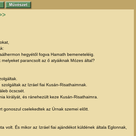
>>
okat,
ák:
 Baálhermon hegyétől fogva Hamath bemeneteléig.
 melyeket parancsolt az ő atyáiknak Mózes által?
zolgáltak.
szolgáltak az Izráel fiai Kusán-Risathaimnak.
Káleb öcscsét.
mia királyát, és ránehezült keze Kusán-Risathaimra.
ert gonoszul cselekedtek az Úrnak szemei előtt.
uta volt. És mikor az Izráel fiai ajándékot küldének általa Eglonnak,