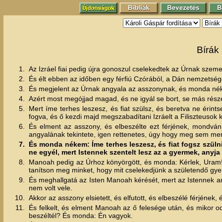
Bírák
1.
Az Izráel fiai pedig újra gonoszul cselekedtek az Úrnak szeme
2.
És élt ebben az időben egy férfiú Czórából, a Dán nemzetségé
3.
És megjelent az Úrnak angyala az asszonynak, és monda néki: 
4.
Azért most megójjad magad, és ne igyál se bort, se más részeg
5.
Mert íme terhes leszesz, és fiat szülsz, és beretva ne érint
fogva, és ő kezdi majd megszabadítani Izráelt a Filiszteusok 
6.
És elment az asszony, és elbeszélte ezt férjének, mondván:
angyalának tekintete, igen rettenetes, úgy hogy meg sem m
7.
És monda nékem: Íme terhes leszesz, és fiat fogsz szülni;
ne egyél, mert Istennek szentelt lesz az a gyermek, anyja
8.
Manoah pedig az Úrhoz könyörgött, és monda: Kérlek, Uram! a
tanítson meg minket, hogy mit cselekedjünk a születendő gy
9.
És meghallgatá az Isten Manoah kérését, mert az Istennek an
nem volt vele.
10.
Akkor az asszony elsietett, és elfutott, és elbeszélé férjének
11.
És felkelt, és elment Manoah az ő felesége után, és mikor od
beszéltél? És monda: Én vagyok.