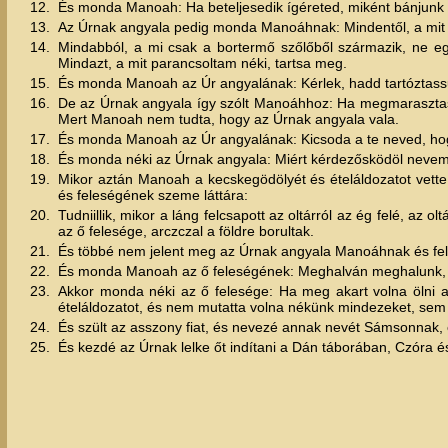
12.
És monda Manoah: Ha beteljesedik ígéreted, miként bánjunk 
13.
Az Úrnak angyala pedig monda Manoáhnak: Mindentől, a mit 
14.
Mindabból, a mi csak a bortermő szőlőből származik, ne egy
Mindazt, a mit parancsoltam néki, tartsa meg.
15.
És monda Manoah az Úr angyalának: Kérlek, hadd tartóztass
16.
De az Úrnak angyala így szólt Manoáhhoz: Ha megmarasztasz
Mert Manoah nem tudta, hogy az Úrnak angyala vala.
17.
És monda Manoah az Úr angyalának: Kicsoda a te neved, hogy 
18.
És monda néki az Úrnak angyala: Miért kérdezősködöl nevem
19.
Mikor aztán Manoah a kecskegödölyét és ételáldozatot vett
és feleségének szeme láttára:
20.
Tudniillik, mikor a láng felcsapott az oltárról az ég felé, az
az ő felesége, arczczal a földre borultak.
21.
És többé nem jelent meg az Úrnak angyala Manoáhnak és fel
22.
És monda Manoah az ő feleségének: Meghalván meghalunk, me
23.
Akkor monda néki az ő felesége: Ha meg akart volna ölni 
ételáldozatot, és nem mutatta volna nékünk mindezeket, sem p
24.
És szült az asszony fiat, és nevezé annak nevét Sámsonnak,
25.
És kezdé az Úrnak lelke őt indítani a Dán táborában, Czóra és