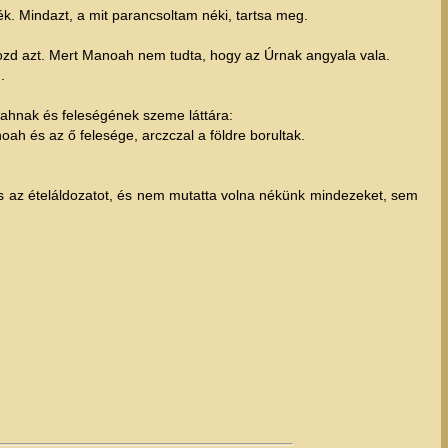
ék. Mindazt, a mit parancsoltam néki, tartsa meg.
ozd azt. Mert Manoah nem tudta, hogy az Úrnak angyala vala.
.
oahnak és feleségének szeme láttára:
noah és az ő felesége, arczczal a földre borultak.
s az ételáldozatot, és nem mutatta volna nékünk mindezeket, sem