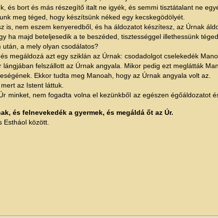
 és bort és más részegítő italt ne igyék, és semmi tisztátalant ne egy
unk meg téged, hogy készítsünk néked egy kecskegödölyét.
is, nem eszem kenyeredből, és ha áldozatot készítesz, az Úrnak áld
ha majd beteljesedik a te beszéded, tisztességgel illethessünk téged
 után, a mely olyan csodálatos?
, és megáldozá azt egy sziklán az Úrnak: csodadolgot cselekedék Man
oltár lángjában felszállott az Úrnak angyala. Mikor pedig ezt meglátták Ma
eségének. Ekkor tudta meg Manoah, hogy az Úrnak angyala volt az.
rt az Istent láttuk.
 Úr minket, nem fogadta volna el kezünkből az egészen égőáldozatot é
ak, és felnevekedék a gyermek, és megáldá őt az Úr.
 Estháol között.