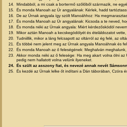
14.
Mindabból, a mi csak a bortermő szőlőből származik, ne egyék,
15.
És monda Manoah az Úr angyalának: Kérlek, hadd tartóztass
16.
De az Úrnak angyala így szólt Manoáhhoz: Ha megmarasztasz 
17.
És monda Manoah az Úr angyalának: Kicsoda a te neved, hogy 
18.
És monda néki az Úrnak angyala: Miért kérdezősködöl nevem
19.
Mikor aztán Manoah a kecskegödölyét és ételáldozatot vette
20.
Tudniillik, mikor a láng felcsapott az oltárról az ég felé, az 
21.
És többé nem jelent meg az Úrnak angyala Manoáhnak és fel
22.
És monda Manoah az ő feleségének: Meghalván meghalunk, me
23.
Akkor monda néki az ő felesége: Ha meg akart volna ölni az
pedig nem hallatott volna velünk ilyeneket.
24.
És szült az asszony fiat, és nevezé annak nevét Sámsonn
25.
És kezdé az Úrnak lelke őt indítani a Dán táborában, Czóra és