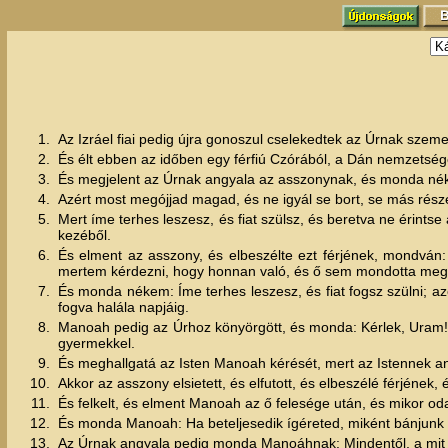
1.
Az Izráel fiai pedig újra gonoszul cselekedtek az Úrnak szeme
2.
És élt ebben az időben egy férfiú Czórából, a Dán nemzetségé
3.
És megjelent az Úrnak angyala az asszonynak, és monda néki: 
4.
Azért most megójjad magad, és ne igyál se bort, se más részeg
5.
Mert íme terhes leszesz, és fiat szülsz, és beretva ne érints
kezéből.
6.
És elment az asszony, és elbeszélte ezt férjének, mondván:
mertem kérdezni, hogy honnan való, és ő sem mondotta meg
7.
És monda nékem: Íme terhes leszesz, és fiat fogsz szülni; azé
fogva halála napjáig.
8.
Manoah pedig az Úrhoz könyörgött, és monda: Kérlek, Uram! a
gyermekkel.
9.
És meghallgatá az Isten Manoah kérését, mert az Istennek ang
10.
Akkor az asszony elsietett, és elfutott, és elbeszélé férjének
11.
És felkelt, és elment Manoah az ő felesége után, és mikor od
12.
És monda Manoah: Ha beteljesedik ígéreted, miként bánjunk 
13.
Az Úrnak angyala pedig monda Manoáhnak: Mindentől, a mit 