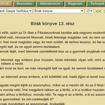
<<
Bírák könyve 13. rész
i előtt, azért az Úr őket a Filiszteusoknak kezébe adá negyven esztend
ből való, névszerint Manoah, kinek felesége magtalan volt, és nem szü
Ímé most magtalan vagy, és nem szültél; de terhes leszesz, és fiat sz
ítő italt, és ne egyél semmi tisztátalant.
e annak fejét, mert Istennek szenteltetett lesz az a gyermek anyjának m
 Istennek egy embere jöve hozzám, kinek tekintete olyan volt, mint a
 nékem a nevét.
rt most se bort, se más részegítő italt ne igyál, és semmi tisztátalant
z Istennek amaz embere, a kit küldöttél volt, hadd jőjjön el ismét ho
yala megint eljött az asszonyhoz, mikor az a mezőn ült, és az ő férje
, és monda néki: Ímé megjelent nékem az a férfiú, a ki a multkor hozzám 
aért ahhoz a férfiúhoz, monda néki: Te vagy-é az a férfiú, a ki ez ass
a gyermekkel, és mit cselekedjék ő?
csak mondottam az asszonynak, őrizkedjék.