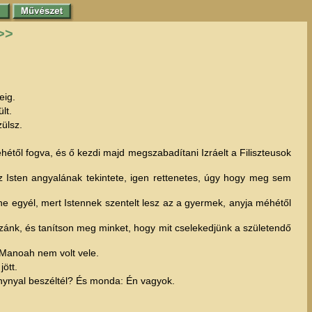
>>
eig.
lt.
ülsz.
éhétől fogva, és ő kezdi majd megszabadítani Izráelt a Filiszteusok
z Isten angyalának tekintete, igen rettenetes, úgy hogy meg sem
 ne egyél, mert Istennek szentelt lesz az a gyermek, anyja méhétől
zzánk, és tanítson meg minket, hogy mit cselekedjünk a születendő
 Manoah nem volt vele.
jött.
zonynyal beszéltél? És monda: Én vagyok.