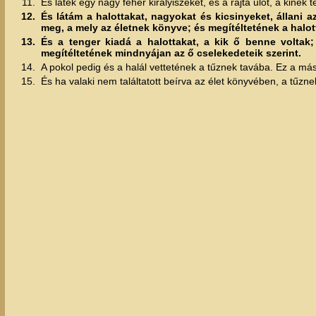
11.
És láték egy nagy fehér királyiszéket, és a rajta űlőt, a kinek t
12.
És látám a halottakat, nagyokat és kicsinyeket, állani 
meg, a mely az életnek könyve; és megítéltetének a halott
13.
És a tenger kiadá a halottakat, a kik ő benne voltak;
megítéltetének mindnyájan az ő cselekedeteik szerint.
14.
A pokol pedig és a halál vettetének a tűznek tavába. Ez a más
15.
És ha valaki nem találtatott beírva az élet könyvében, a tűzne