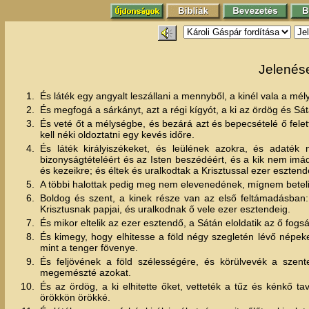
Jelenés
1.
És láték egy angyalt leszállani a mennyből, a kinél vala a m
2.
És megfogá a sárkányt, azt a régi kígyót, a ki az ördög és S
3.
És veté őt a mélységbe, és bezárá azt és bepecsételé ő felet
kell néki oldoztatni egy kevés időre.
4.
És láték királyiszékeket, és leülének azokra, és adaték n
bizonyságtételéért és az Isten beszédéért, és a kik nem im
és kezeikre; és éltek és uralkodtak a Krisztussal ezer esztend
5.
A többi halottak pedig meg nem elevenedének, mígnem beteli
6.
Boldog és szent, a kinek része van az első feltámadásban
Krisztusnak papjai, és uralkodnak ő vele ezer esztendeig.
7.
És mikor eltelik az ezer esztendő, a Sátán eloldatik az ő fogs
8.
És kimegy, hogy elhitesse a föld négy szegletén lévő népe
mint a tenger fövenye.
9.
És feljövének a föld szélességére, és körülvevék a szente
megemészté azokat.
10.
És az ördög, a ki elhitette őket, vetteték a tűz és kénkő t
örökkön örökké.