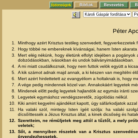
Péter Apos
1.
Minthogy azért Krisztus testileg szenvedett, fegyverkezzetek fe
2.
Hogy többé ne embereknek kívánságai, hanem Isten akarata sze
3.
Mert elég nékünk, hogy életünk elfolyt idejében a pogányok 
dobzódásokban, ivásokban és undok bálványimádásokban.
4.
A mi miatt csudálkoznak, hogy nem futtok velök együtt a ki
5.
A kik számot adnak majd annak, a ki készen van megítélni élő
6.
Mert azért hirdettetett az evangyéliom a holtaknak is, hogy m
7.
A vége pedig mindennek közel van. Annakokáért legyetek mé
8.
Mindenek előtt pedig legyetek hajlandók az egymás iránti szer
9.
Legyetek egymáshoz vendégszeretők, zúgolódás nélkül.
10.
Kiki amint kegyelmi ajándékot kapott, úgy sáfárkodjatok azza
11.
Ha valaki szól, mintegy Isten ígéit szólja: ha valaki szo
dícsőíttessék a Jézus Krisztus által, a kinek dicsőség és ha
12.
Szeretteim, ne rémüljetek meg attól a tűztől, a mely pr
veletek;
13.
Sőt, a mennyiben részetek van a Krisztus szenvedése
örvendezhessetek.