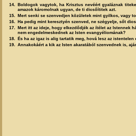
14.
Boldogok vagytok, ha Krisztus nevéért gyaláznak titeke
amazok káromolnak ugyan, de ti dicsőítitek azt.
15.
Mert senki se szenvedjen közületek mint gyilkos, vagy t
16.
Ha pedig mint keresztyén szenved, ne szégyelje, sőt dicső
17.
Mert itt az ideje, hogy elkezdődjék az ítélet az Istennek 
nem engedelmeskednek az Isten evangyéliomának?
18.
És ha az igaz is alig tartatik meg, hová lesz az istentele
19.
Annakokáért a kik az Isten akaratából szenvednek is, ajá